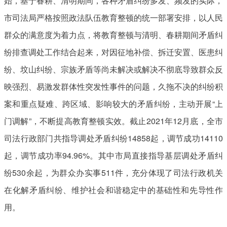
始，基于春耕、清明期间，各种矛盾纠纷多发、频发的实际，
市司法局严格按照政法队伍教育整顿的统一部署安排，以人民
群众的满意度为着力点，将教育整顿与清明、春耕期间矛盾纠
纷排查调处工作结合起来，对因征地补偿、拆迁安置、医患纠
纷、坟山纠纷、宗族矛盾等尚未解决或解决不彻底导致群众反
映强烈、易激发群体性突发性事件的问题，久拖不决的纠纷积
案和重点疑难、跨区域、影响较大的矛盾纠纷，主动开展“上
门调解”，不断提高教育整顿实效。截止2021年12月底，全市
司法行政部门共指导调处矛盾纠纷14858起，调节成功14110
起，调节成功率94.96%。其中市局直接指导基层调处矛盾纠
纷530余起，为群众办实事511件，充分体现了司法行政机关
在化解矛盾纠纷、维护社会和谐稳定中的基础性和先导性作
用。