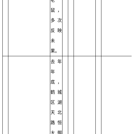
鼠，
多次
反映
未
果。
去年
年
底，
鹤城
区湖
天北
路恒
大御