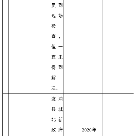
员到
现场
检
查，
但一
直未
得到
解
决。
溆浦
县城
北新
政府
2020年