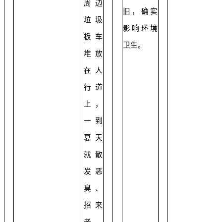
周边
旧，确实
垃圾
影响环境
板车
卫生。
堆放
在人
行道
上，
一到
夏天
就散
发恶
臭、
招来
老