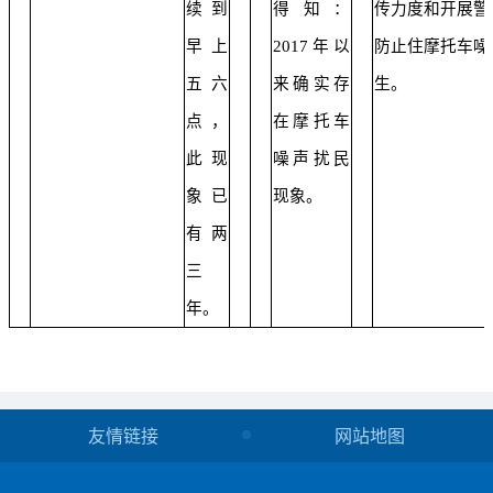
续到
得知：
传力度和开展警
早上
2017年以
防止住摩托车噪
五六
来确实存
生。
点，
在摩托车
此现
噪声扰民
象已
现象。
有两
三
年。
友情链接
网站地图