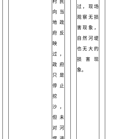
村民
过，现场
向当
观察无损
地政
害现象，
府反
自然河堤
映
也无大的
过，
损害现
政府
象。
只是
停止
挖
沙，
但未
对河
堤进