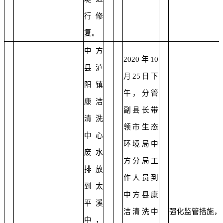
行修
复。
中方
2020年10
县泸
月25日下
阳镇
午，分管
康洁
副县长带
清洗
领市生态
中心
环境局中
废水
方分局工
排放
作人员到
到太
中方县康
平溪
洁清洗中
强化监管措施，
中，