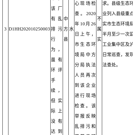
心现场检
求。县级生态环
该厂
查。2020
业列入县级重点
有乱
中
不
年10月26
实市生态环境局
3
D1HH202010250003
排污
方
水
属
日上午，
半月至少一次监
行
县
实
市生态环
工业集中区及泸
为，
境局中方
日常巡查，发现
虽有
分局执法
法查处。
环评
人员再次
手
到该企业
续，
进行现场
但实
检查。该
际上
举报反映
没有
乱排污和
达到