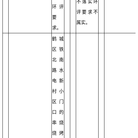
不落实环
环评
评要求不
要
属实。
求。
鹤城
区铁
北南
路水
电新
村小
区门
口的
串烧
烧烤