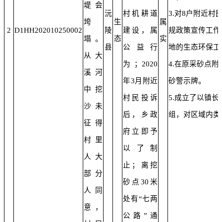
堤会
沅
村机耕道
3.对8户附近
垮
生
属
2
D1HH202010250002
陵
建设，属
规政策宣传工作
塌。
态
实
县
公益行
地的生态环保工
从大
为；2020
4.在原采砂点
溪河
年3月附近
砂警示牌。
中挖
村民投诉
5.成立了以镇
沙未
后，乡政
组，对区域内类
征得
府立即予
村里
以了制
人大
止；离挖
部分
砂点30米
人同
处有“七两
意，
公路”通