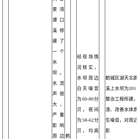
景湾
谭口
溪修
建了
一个
经现场情
水
况核实，
坝。
水坝周边
鹤城区湖天北路
水流
白天噪音
溪上水坝为201
声很
为60-80分
整治工程所建，
大，
贝，夜间
渣、改善水体质
严重
为58-62分
生噪音，对周边
影响
贝，均高
影
周边
鹤