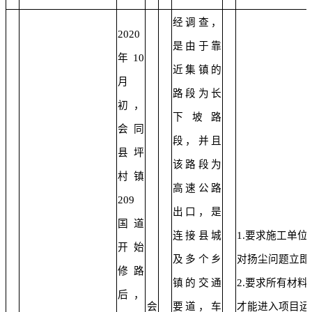
经调查，
2020
是由于靠
年10
近集镇的
月
路段为长
初，
下坡路
会同
段，并且
县坪
该路段为
村镇
高速公路
209
出口，是
国道
连接县城
1.要求施工单
开始
及多个乡
对扬尘问题立即
修路
镇的交通
2.要求所有材
后，
会
要道，车
才能进入项目运