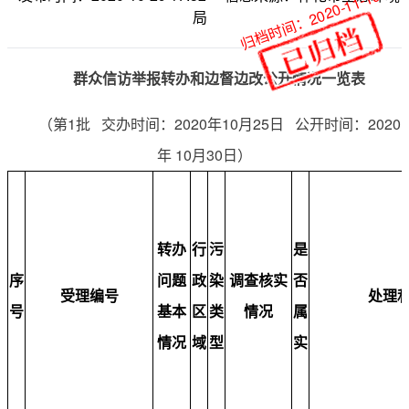
归档时间：2020-11-19
局
群众信访举报转办和边督边改公开情况一览表
（第1批 交办时间：2020年10月25日 公开时间：2020
年 10月30日）
转办
行
污
是
序
问题
政
染
调查核实
否
受理编号
处理
号
基本
区
类
情况
属
情况
域
型
实