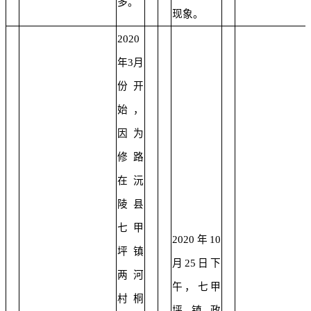
多。
现象。
2020
年3月
份开
始，
因为
修路
在沅
陵县
七甲
2020年10
坪镇
月25日下
两河
午，七甲
村桐
坪镇政