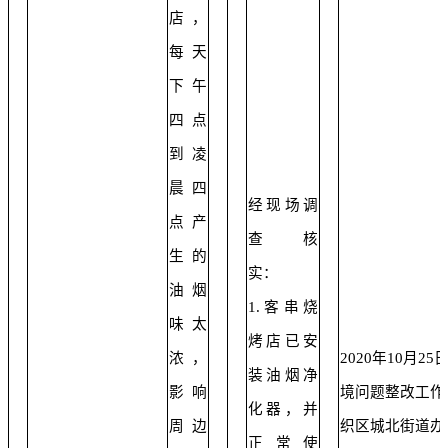
店，
每天
下午
四点
到凌
晨四
经现场调
点产
查核
生的
实：
油烟
1.客串烧
味太
烤店已安
浓，
2020年10月2
装油烟净
影响
境问题整改工作
化器，并
周边
织区城北街道办
正常使