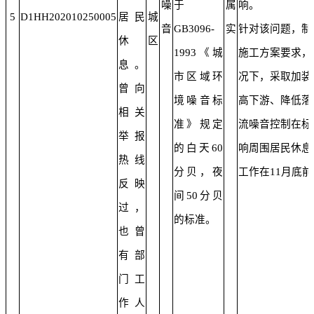
噪
于
属
响。
5
D1HH202010250005
居民
城
音
GB3096-
实
针对该问题，制
休
区
1993《城
施工方案要求，
息。
市区域环
况下，采取加装
曾向
境噪音标
高下游、降低落
相关
准》规定
流噪音控制在标
举报
的白天60
响周围居民休息
热线
分贝，夜
工作在11月底
反映
间50分贝
过，
的标准。
也曾
有部
门工
作人