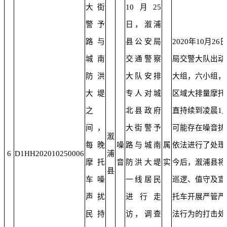
大街
10月25
警予
日，溆浦
路与
县公安局
2020年10月2
城南
交通警察
局交警大队出动
防洪
大队安排
大组，六小组，
大堤
专人对城
区域大排量摩托
之
北县政府
直持续到凌晨1
间，
大街警予
可能存在噪音扰
溆
每晚
噪
路与城南
属
依法进行了处理
6
D1HH202010250006
浦
摩托
音
防洪大堤
实
今后，溆浦县将
县
车噪
一线居民
巡逻、值守及宣
声扰
进行走
托车开展严管严
民持
访，调查
法行为的打击处