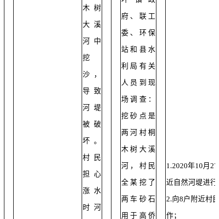
木树
府、联工
大溪
委、环保
河中
站和县水
挖
利局有关
沙，
人员到现
导致
场调查：
河堤
挖砂点是
被破
两河村桐
坏。
木树大溪
村民
河，村民
1.2020年10
担心
全某挖了
近自然河堤进行
涨水
两车砂石
2.向8户附近
时河
用于高侨
作；