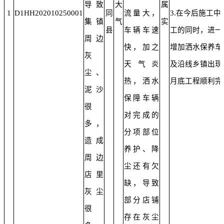
导致
大
属
1
D1HH202010250001
同
流量大，
3.在今后施工
集镇
气
实
县
车辆车速
工的同时，进一
周边
快，加之
增加洒水保养车
灰
天气炎
及沿线乡镇出现
尘、
热，洒水
月底工程顺利完
泥沙
保障车辆
很
对完成的
多，
分项部位
造成
养护、降
周边
尘还有欠
店里
缺，导致
灰尘
部分店铺
很
存在灰尘