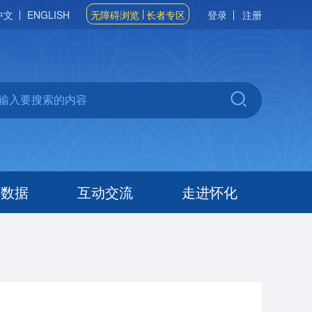
中文
ENGLISH
无障碍浏览
长者专区
登录
注册
府数据
互动交流
走进怀化