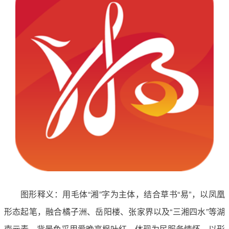
图形释义：用毛体“湘”字为主体，结合草书“易”，以凤凰
形态起笔，融合橘子洲、岳阳楼、张家界以及“三湘四水”等湖
南元素，背景色采用爱晚亭枫叶红，体现为民服务情怀，以形