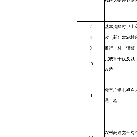
残疾人护理补贴
7
基本消除村卫生室
8
改（新）建农村
9
推行一村一辅警
完成10千伏及以
10
改造
数字广播电视户
11
通工程
农村高速宽带网