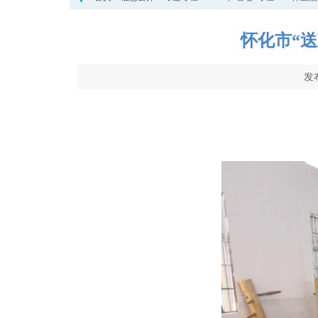
怀化市“
发