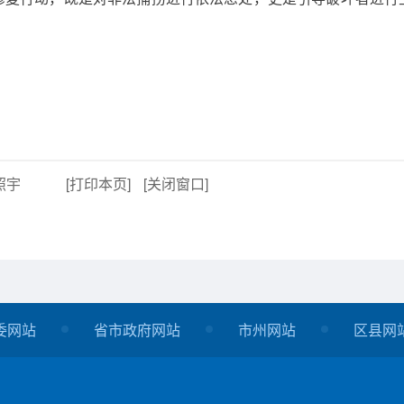
照宇
[打印本页]
[关闭窗口]
委网站
省市政府网站
市州网站
区县网