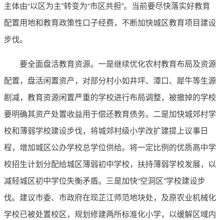
主体由“以区为主”转变为“市区共担”。当前要尽快落实好教育
配置用地和教育政策性口子经费，不断加快城区教育项目建设
步伐。
要全面盘活教育资源。一是继续优化农村教育布局及资源
配置，盘活闲置资产，对部分村小如井坪、潭口、犀牛等生源
剧减，教育资源闲置严重的学校进行布局调整，被撤掉的学校
要明确其资产处置收益用于偿还教育债务。二是加快城郊村学
校和薄弱学校建设步伐，将城郊村级小学改扩建提上议事日
程，增加城区公办学校总学位供给。将一定比例的优质高中学
校招生计划分配给城区薄弱初中学校，扶持薄弱学校发展，以
减轻城区初中学位失衡矛盾。三是加快“空洞区”学校建设步
伐。建议市委、市政府在现芷江师范地块处，及原农业机械化
学校已被处置校区，规划修建两所标准化小学，以缓解区域内