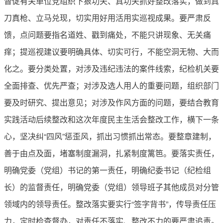
督促有关单位党组织下狠功夫、真功夫抓好整改落实，做到真
刀真枪、立马兑现，切实用好用活用实巡视成果。要严肃反
馈，点问题要指名道姓、戳到痛处，不能只讲现象、无关痛
痒；提巡视建议要明确具体、切实可行，不能空洞无物、大而
化之。要分类处置，对涉及违纪违法的案件线索，纪检机关要
全面排查、优先严查；对涉及选人用人的重要问题，组织部门
要及时研究、提出意见；对涉及作风方面的问题，要结合教育
实践活动后续整改和这次年度民主生活会整改工作，横下一条
心，坚决纠“四风”惩歪风，抓出习惯抓出常态。要整章建制，
善于由点及面，堵塞制度漏洞，扎紧制度篱笆。要落实责任，
明确党委（党组）书记的第一责任，明确纪委书记（纪检组
长）的监督责任，明确党委（党组）领导班子其他成员对分管
领域内的领导责任。整改落实要实行“签字背书”，传导责任压
力，定时检查督办，对责任不落实、整改不力的要严肃追责。