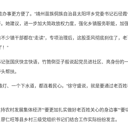
办事更方便了。”靖州苗族侗族自治县太阳坪乡党委书记石径霞
好。她建议，进一步加大简政放权力度，强化乡镇服务职能，加
少镇干部都在“走读”，专项治理后，这股歪风彻底刹住了，老
！”
张国庆快言快语，竹筒倒豆子般说起党员进社区、亮身份的一
带头帮扶。
灯、一个下水道，都连着民心。”徐守盛说，就是要通过老百姓
持农村发展集体经济”“要更加扎实做好老百姓关心的身边事”“要
、廖仁旺等县乡村三级党组织书记们结合工作实际纷纷发言。