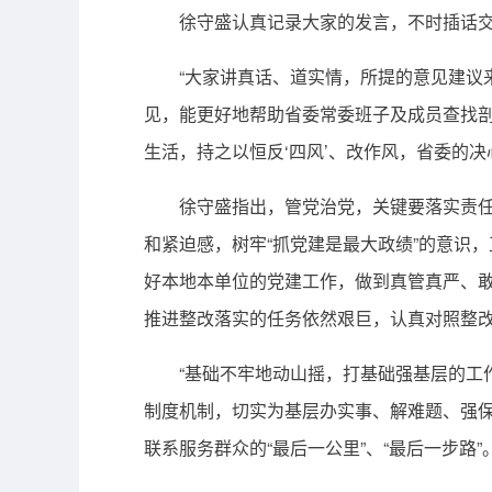
徐守盛认真记录大家的发言，不时插话交
“大家讲真话、道实情，所提的意见建议来
见，能更好地帮助省委常委班子及成员查找剖
生活，持之以恒反‘四风’、改作风，省委的决
徐守盛指出，管党治党，关键要落实责任。
和紧迫感，树牢“抓党建是最大政绩”的意识
好本地本单位的党建工作，做到真管真严、敢
推进整改落实的任务依然艰巨，认真对照整
“基础不牢地动山摇，打基础强基层的工作
制度机制，切实为基层办实事、解难题、强保
联系服务群众的“最后一公里”、“最后一步路”