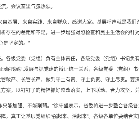
流，会议室里气氛热烈。
自基层、来自实践、来自群众，感谢大家。基层呼声就是我们改
析存在的差距和不足，进一步增强对照检查和民主生活会的针对
心是坚定的。”
各级党委（党组）负有主体责任，各级党委（党组）书记负有
，正确把握抓发展与抓党建的辩证统一关系，各级党委（党组）
管敢严、长管长严，做到守土有责、守土负责、守土尽责。要深
改方案，以钉钉子的精神抓好整改落实，上下联动、合力攻坚，
只能加强、不能削弱。”徐守盛表示，省委将进一步整合各级各
障，真正让基层党组织“强起来、活起来”。各级各单位要结合
。