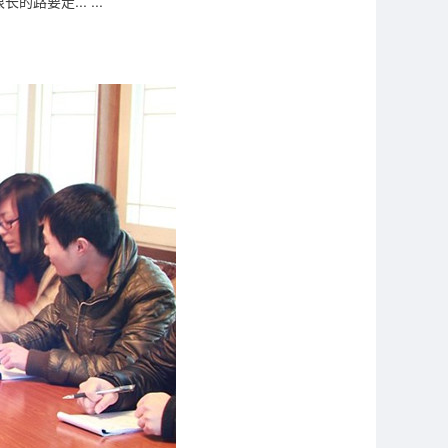
很长的路要走
... ...