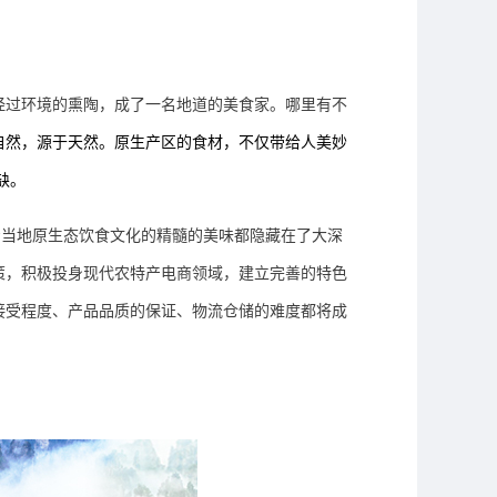
经过环境的熏陶，成了一名地道的美食家。哪里有不
自然，源于天然
。
原生产区的食材，不仅带给
人
美妙
缺。
着当地原生态饮食文化的精髓
的美味都隐藏在了
大深
策，积极投身现代
农特产电商领域
，建立完善的特色
接受程度、产品品质的保证、
物流
仓储的
难度
都将成