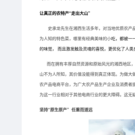
让
真正的农
特产“走出大山”
史承龙先生
在
湘西
生活多年，
对当地
优质农产
为人知的特色菜，哪里有经典美味的小
吃，都被一
的味觉， 而且激发触及灵魂的喜悦，更优化了
人类
而在拥有丰厚自然资源和原始风光的湘西地区
山
不为人所知，
其价值没能得到真正体现。为做大
农产品电商平台，为广大农产品生产企业及消费者
为这一行业相对于其他电商行业的更大障碍。
这无
坚持“原生原产”
任重而道远