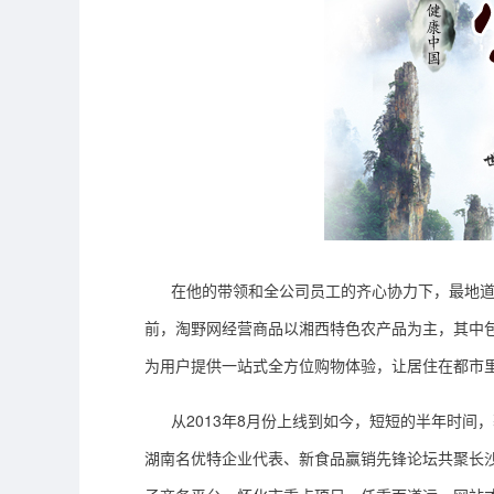
在他的带领
和全公司员工的齐心协力
下，
最地
前，淘野网经营商品以
湘西
特色农产品为主，其中
为
用户
提供一站式全方位购物体验，让居住在都市
从
2013年8月份上线到如今，短短的半年时
湖南名优特企业代表
、
新食品赢销先锋论坛共聚长