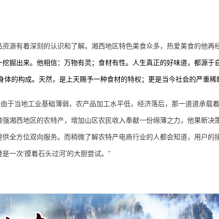
品资源
有着深刻的认识和了解。湘西地区特色美食众多，热爱美食的他再
一挖掘出来。他相信：万物有灵；食材有性。
人生真正的好味道，
都源于
身体的构成。
天然
，是上天赐予一种食材的特权；
更是当今社会的严重
稀
，
由于
当地
工业基础薄弱，农产品加工水平低
，经济落后，那
一道道承载
做强
湘西地区的农特产
，增加山区农民收入奉献一份绵薄之力
，
他果断决
提供全方位双向服务。
而稍微了解农特产电商行业的人都会知道，用户的
疑是一次‘摸着石头过河’的
大胆
尝试。”