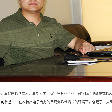
O，
淘野
网的创始人，
清华大学工商管理
专业毕业
，对
农特产
电商模式的
来的
梦想……
在
农特产
电子商务的
呈现
爆炸性
增长的环境下
，
创建了一支