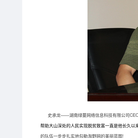
史承龙
——
湖南绿蔓
网络
信息
科技有限公司CE
帮助大山深处的人民实现脱贫致富
一直是他长久以
的队伍一步步扎实地
勾勒
淘野网
的美丽蓝图!