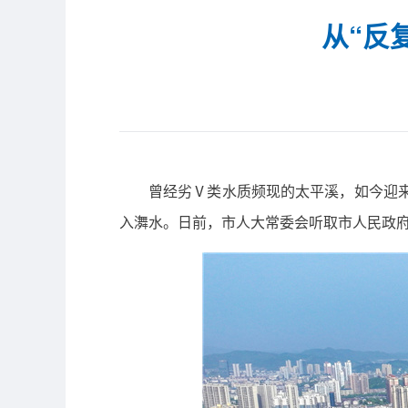
​从“
曾经劣Ⅴ类水质频现的太平溪，如今迎来转
入㵲水。日前，市人大常委会听取市人民政