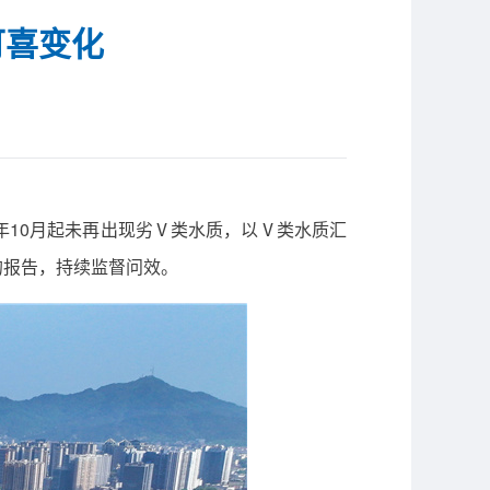
可喜变化
5年10月起未再出现劣Ⅴ类水质，以Ⅴ类水质汇
的报告，持续监督问效。