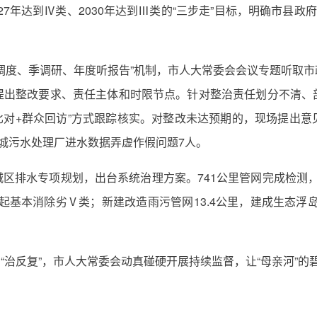
027年达到Ⅳ类、2030年达到Ⅲ类的“三步走”目标，明确市县政
调度、季调研、年度听报告”机制，市人大常委会会议专题听取
提出整改要求、责任主体和时限节点。针对整治责任划分不清、
比对+群众回访”方式跟踪核实。对整改未达预期的，现场提出
城污水处理厂进水数据弄虚作假问题7人。
区排水专项规划，出台系统治理方案。741公里管网完成检测，精
月起基本消除劣Ⅴ类；新建改造雨污管网13.4公里，建成生态浮岛
”到“治反复”，市人大常委会动真碰硬开展持续监督，让“母亲河”