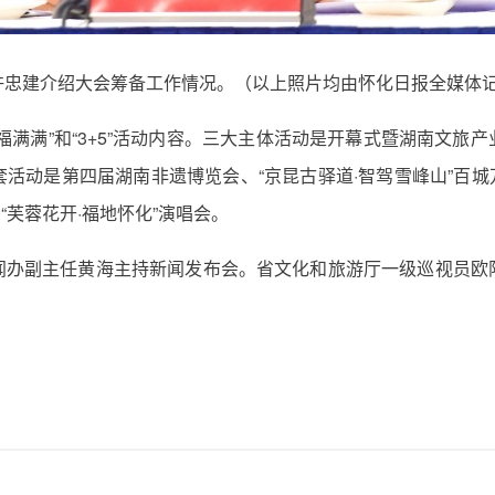
许忠建介绍大会筹备工作情况。（以上照片均由怀化日报全媒体记
福满满”和“3+5”活动内容。三大主体活动是开幕式暨湖南文旅
活动是第四届湖南非遗博览会、“京昆古驿道·智驾雪峰山”百城万
和“芙蓉花开·福地怀化”演唱会。
闻办副主任黄海主持新闻发布会。省文化和旅游厅一级巡视员欧