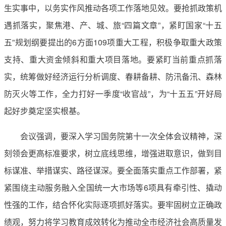
生实事中，以务实作风推动各项工作落地见效。要抢抓政策机
遇抓落实，聚焦港、产、城、旅“四篇文章”，紧盯国家“十五
五”规划纲要提出的6方面109项重大工程，积极争取重大政策
支持、重大资金倾斜和重大项目落地。要紧盯当前重点抓落
实，统筹做好经济运行分析调度、春耕备耕、防汛备汛、森林
防灭火等工作，全力打好一季度“收官战”，为“十五五”开好局
起好步奠定坚实根基。
会议强调，要深入学习国务院第十一次全体会议精神，深
刻领会更高标准要求，树立底线思维，增强进取意识，做到目
标谋准、举措谋实、路径谋深。要全面落实重点工作部署，紧
紧围绕主动服务融入全国统一大市场等6项具有牵引性、撬动
性强的工作，结合怀化实际逐项抓好落实。要牢固树立正确政
绩观，努力将学习教育成效转化为推动全市经济社会高质量发