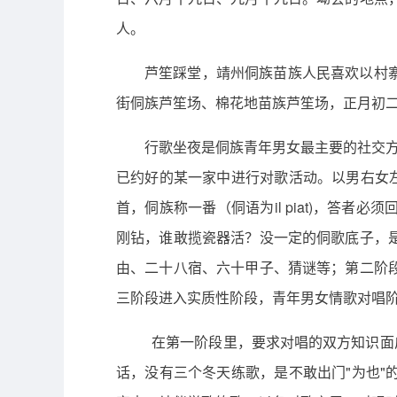
人。
芦笙踩堂，靖州侗族苗族人民喜欢以村
街侗族芦笙场、棉花地苗族芦笙场，正月初
行歌坐夜是侗族青年男女最主要的社交方
已约好的某一家中进行对歌活动。以男右女
首，侗族称一番（侗语为il piat)，答
刚钻，谁敢揽瓷器活？没一定的侗歌底子，
由、二十八宿、六十甲子、猜谜等；第二阶
三阶段进入实质性阶段，青年男女情歌对唱
在第一阶段里，要求对唱的双方知识面
话，没有三个冬天练歌，是不敢出门"为也