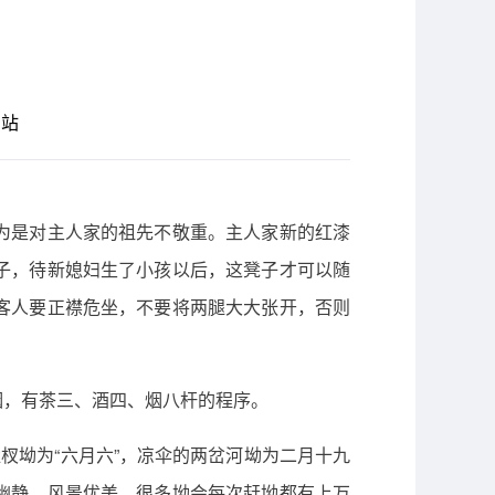
网站
为是对主人家的祖先不敬重。主人家新的红漆
子，待新媳妇生了小孩以后，这凳子才可以随
客人要正襟危坐，不要将两腿大大张开，否则
烟，有茶三、酒四、烟八杆的程序。
杈坳为“六月六”，凉伞的两岔河坳为二月十九
幽静，风景优美。很多坳会每次赶坳都有上万