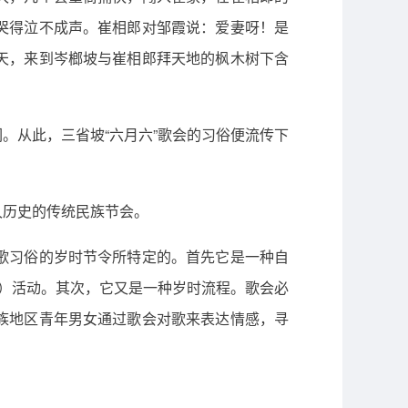
哭得泣不成声。崔相郎对邹霞说：爱妻呀！是
天，来到岑榔坡与崔相郎拜天地的枫木树下含
。从此，三省坡“六月六”歌会的习俗便流传下
久历史的传统民族节会。
歌习俗的岁时节令所特定的。首先它是一种自
山）活动。其次，它又是一种岁时流程。歌会必
族地区青年男女通过歌会对歌来表达情感，寻