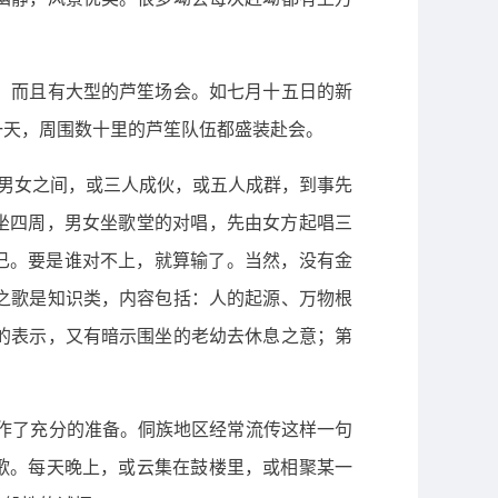
，而且有大型的芦笙场会。如七月十五日的新
一天，周围数十里的芦笙队伍都盛装赴会。
年男女之间，或三人成伙，或五人成群，到事先
坐四周，男女坐歌堂的对唱，先由女方起唱三
环不已。要是谁对不上，就算输了。当然，没有金
之歌是知识类，内容包括：人的起源、万物根
的表示，又有暗示围坐的老幼去休息之意；第
作了充分的准备。侗族地区经常流传这样一句
歌。每天晚上，或云集在鼓楼里，或相聚某一