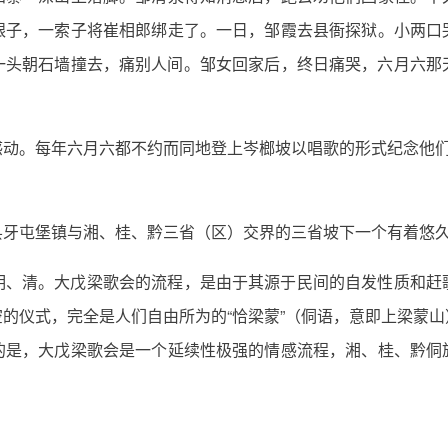
银子，一索子将崔相郎绑走了。一日，邹霞去县衙探狱。小两口
一头朝石墙撞去，痛别人间。邹女回家后，终日痛哭，六月六那
动。每年六月六都不约而同地登上岑榔坡以唱歌的形式纪念他们
县牙屯堡镇与湘、桂、黔三省（区）交界的三省坡下一个有着悠
明、清。大戊梁歌会的流程，是由于其源于民间的自发性质和赶
的仪式，完全是人们自由所为的“恰梁蒙”（侗语，意即上梁蒙
的是，大戊梁歌会是一个延续性极强的情感流程，湘、桂、黔侗