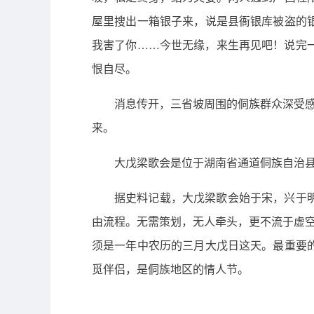
屋里搜出一箱银子来，说是县衙银库被盗的
我害了你……今世无缘，来生再见吧！说完
恨自尽。
消息传开，三省坡周围的侗族群众深受感
来。
大戊梁歌会是位于湖南省通道侗族自治
据史料记载，大戊梁歌会始于宋，兴于
由流程。无需策划，无人牵头，更不流于虚空
须是一年中农历的三月大戊日这天。最重要
觅伴侣，是侗族地区的情人节。