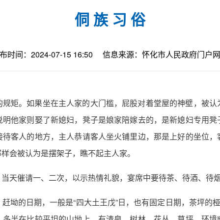
侗 族 习 俗
布时间：2024-07-15 16:50
信息来源：怀化市人民政府门户
的规矩。如果坐在主人家的大门槛，屁股对着堂屋的神壁，被认
说明他家则娶了新媳妇，凳子是娘家陪嫁去的，是新媳妇专用凳
接待客人的地方，主人恭请客人坐火铺里边，那是上好的坐位，
那样会被认为是摆架子，瞧不起主人家。
，当天催请一、二次，以示热情礼貌，宴席中要待茶、待酒、待
赶坳的日期，一般是“四大土王戊”日，也有固定日期，茶坪的桠
，多半在比较平坦的山坳上，有清泉、树林、花丛、草坪，环境