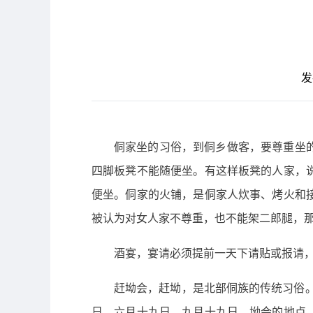
发
侗家坐的习俗，到侗乡做客，要尊重坐
四脚板凳不能随便坐。有这样板凳的人家，
便坐。侗家的火铺，是侗家人炊事、烤火和
被认为对女人家不尊重，也不能架二郎腿，
酒宴，宴请必须提前一天下请贴或报请
赶坳会，赶坳，是北部侗族的传统习俗。
日、六月十九日、九月十九日。坳会的地点