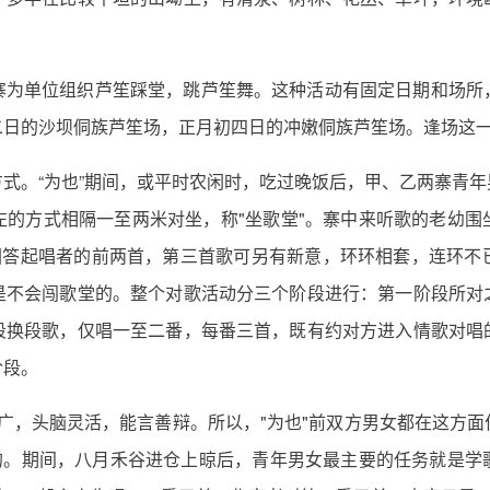
寨为单位组织芦笙踩堂，跳芦笙舞。这种活动有固定日期和场所
二日的沙坝侗族芦笙场，正月初四日的冲嫩侗族芦笙场。逢场这
式。“为也”期间，或平时农闲时，吃过晚饭后，甲、乙两寨青
左的方式相隔一至两米对坐，称"坐歌堂"。寨中来听歌的老幼围
者必须回答起唱者的前两首，第三首歌可另有新意，环环相套，连
是不会闯歌堂的。整个对歌活动分三个阶段进行：第一阶段所对
段换段歌，仅唱一至二番，每番三首，既有约对方进入情歌对唱
阶段。
广，头脑灵活，能言善辩。所以，"为也"前双方男女都在这方面
"的。期间，八月禾谷进仓上晾后，青年男女最主要的任务就是学