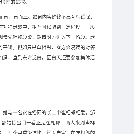
一般性的试探。
而再，再而三。歌词内容始终不离互相试探，
在对猜迷歌中，相互问候唱到一定程度，一般
视情先唱换段歌，邀请对方进入下一阶段。歌
的基础。但如只是单相思，女方会婉转的对答
如涌，直到东方泛白，因白天还要参加集体活
。她与一名家在播阳的长工中崔相郎相爱。邹
。邹姑娘出门一看正是崔相郎，两人来到岑榔
久，几个县重衙捕快，闯入崔家，在崔相郎的