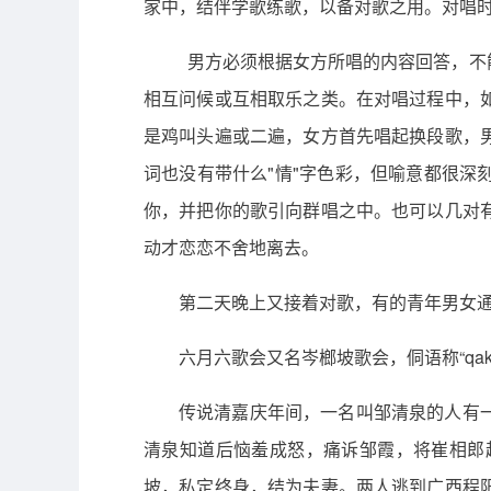
家中，结伴学歌练歌，以备对歌之用。对唱
男方必须根据女方所唱的内容回答，不
相互问候或互相取乐之类。在对唱过程中，
是鸡叫头遍或二遍，女方首先唱起换段歌，
词也没有带什么"情"字色彩，但喻意都很
你，并把你的歌引向群唱之中。也可以几对
动才恋恋不舍地离去。
第二天晚上又接着对歌，有的青年男女
六月六歌会又名岑榔坡歌会，侗语称“qak 
传说清嘉庆年间，一名叫邹清泉的人有
清泉知道后恼羞成怒，痛诉邹霞，将崔相郎
坡，私定终身，结为夫妻。两人逃到广西程