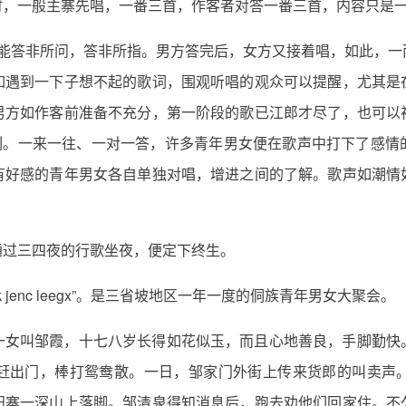
时，一般主寨先唱，一番三首，作客者对答一番三首，内容只是
能答非所问，答非所指。男方答完后，女方又接着唱，如此，一
如遇到一下子想不起的歌词，围观听唱的观众可以提醒，尤其是
男方如作客前准备不充分，第一阶段的歌已江郎才尽了，也可以
深刻。一来一往、一对一答，许多青年男女便在歌声中打下了感情
有好感的青年男女各自单独对唱，增进之间的了解。歌声如潮情
通过三四夜的行歌坐夜，便定下终生。
jenc leegx”。是三省坡地区一年一度的侗族青年男女大聚会。
一女叫邹霞，十七八岁长得如花似玉，而且心地善良，手脚勤快
赶出门，棒打鸳鸯散。一日，邹家门外街上传来货郎的叫卖声
阳寨一深山上落脚。邹清泉得知消息后，跑去劝他们回家住。不