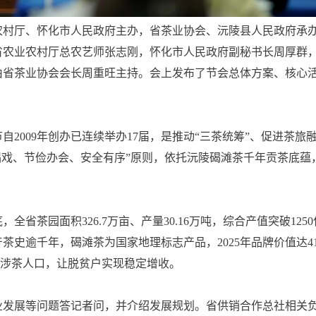
厅、怀化市人民政府主办，省茶业协会、沅陵县人民政府承办，
省农业农村厅总农艺师张志刚，怀化市人民政府副秘书长周厚群
由省茶业协会会长周重旺主持。会上发布了节会总体方案、核心
009年创办已连续举办17届，是推动“三茶统筹”、促进茶旅
唱戏、节俭办会、安全有序”原则，依托沅陵碣滩茶千年贡茶底
全省茶园面积326.7万亩、产量30.16万吨，综合产值突破12
茶史逾千年，碣滩茶为国家地理标志产品，2025年品牌价值达4
2万涉茶人口，让脱贫户实现稳定增收。
展等问题答记者问，并介绍发展规划。省供销合作总社相关负