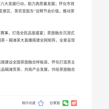
业六大发展行动，助力高质量发展；怀化市将
变景区、茶农变股东”诠释节会价值，推动茶
赛事，打造全民品鉴盛宴；茶旅融合沉浸式
湘茶・碣滩茶大直播搭建全网矩阵，全景呈现
陵建设全国茶旅融合样板县、怀化打造茶主
共品碣滩贡茶、共商产业发展，共绘茶旅融合
稿件收藏
分享到