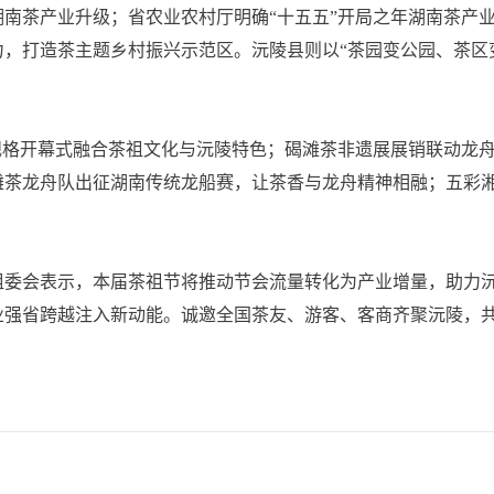
南茶产业升级；省农业农村厅明确“十五五”开局之年湖南茶产
，打造茶主题乡村振兴示范区。沅陵县则以“茶园变公园、茶区
格开幕式融合茶祖文化与沅陵特色；碣滩茶非遗展展销联动龙舟
滩茶龙舟队出征湖南传统龙船赛，让茶香与龙舟精神相融；五彩
会表示，本届茶祖节将推动节会流量转化为产业增量，助力沅
业强省跨越注入新动能。诚邀全国茶友、游客、客商齐聚沅陵，