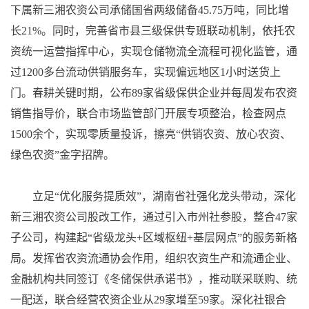
下属新三湘农资公司承储国省两级储备45.75万吨，同比增
长21%。同时，完善省市县三级保供专班联动机制，依托农
资统一运营指挥中心，实现仓储物流全流程可视化监管，通
过1200多台流动供销服务车，实现偏远地区1小时送货上
门。春耕关键时期，公布89家省级保供企业并每周发布农资
销售指导价，联合市场监管部门开展专项整治，检查网点
1500余个，实现零质量投诉，擦亮“供销农资、放心农资、
绿色农资”金字招牌。
立足“优化服务提质效”，湖南省社强化龙头带动，深化
新三湘农资公司股改工作，通过引入市州社参股，整合47家
子公司，构建起“省级龙头+区域枢纽+基层网点”的服务新格
局。发挥省农资流通协会作用，组织农资生产和流通企业、
金融机构共同签订《冬储保供承诺书》，推动联采联购、统
一配送，联合经营农资企业从29家增至59家。深化社银合