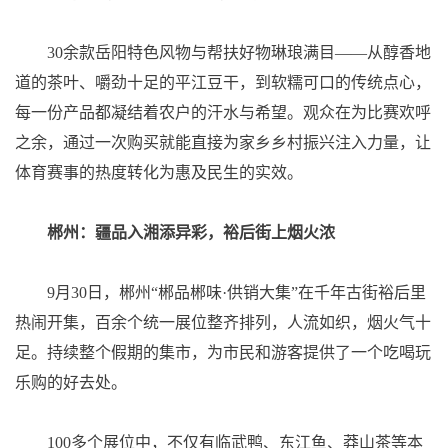
30余款岳阳特色风物与帮扶好物琳琅满目——从醇香地
道的茶叶、嚼劲十足的平江豆干，到软糯可口的传统点心，
每一份产品都凝结着农户的汗水与希望。观众在为比赛欢呼
之余，通过一次购买就能直接为家乡乡村振兴注入力量，让
体育赛事的热度转化为惠及民生的实效。
郴州：疆品入湘添异彩，裕后街上烟火浓
9月30日，郴州“郴品郴味·供销大集”在千年古街裕后里
热闹开集，百余个统一展位整齐排列，人流如织，烟火气十
足。持续整个假期的集市，为市民和游客提供了一个吃喝玩
乐购的好去处。
100多个展位中，不仅有临武鸭、东江鱼、莽山茶等本