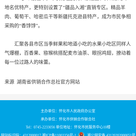
地名优特产，更特别设置了“疆品入湘”直销专区。精品羊
肉、葡萄干、哈密瓜干等新疆托克逊县特产，成为市民争相
采购的“香饽饽”。
汇聚各县市区当季鲜果和地道小吃的水果小吃区同样人
气爆棚，百香果、猕猴桃搭配麦市油茶、眼拐鸡翅，撩动着
每一位过路人的味蕾。
来源 湖南省供销合作总社官方网站
主办单位：怀化市人民政府办公室
承办单位：怀化市供销合作联合社
Tel：0745-2233056 单位地址：怀化市民服务中心10楼
网站标识码：4312000017
湘ICP备11003356号-1
湘公网安备 43120202000051号