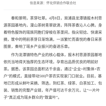
信息来源：怀化供销合作联合社
春和景明，茶芽吐翠。4月8日，溆浦县龙潭镇报木村思
源茶园基地内，漫山茶树青翠欲滴，阵阵茶香沁人心脾。身
着特色服饰的瑶族同胞们穿梭在茶垄间，指尖轻捻、快速采
摘，筐中的明前茶芽日渐饱满，一派繁忙而喜悦的春日采茶
图景，奏响了瑶乡产业振兴的奋进乐章。
作为龙潭镇特色产业的核心载体，报木村思源茶园基地
依托当地得天独厚的生态环境，孕育出品质优良的明前好
茶。据悉，该茶园总面积达千余亩，通过“企业+村集体+农
户”的模式，直接带动500户茶农实现家门口就业。目前，基
地已形成从鲜叶采摘、筛选，到红茶、绿茶、白茶加工、包
装、销售的完整产业链，年产值可达千余万元，让“一片叶
子”真正成为瑶乡群众的“致富叶”。