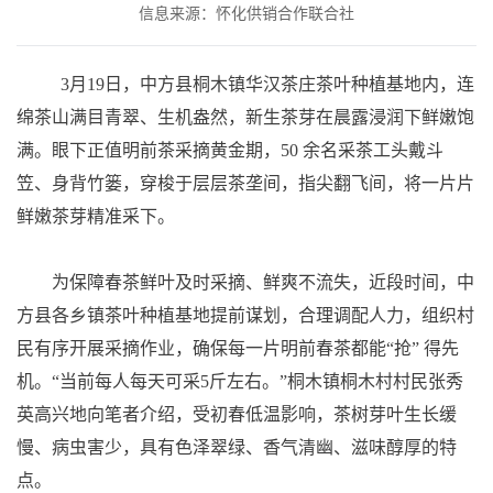
信息来源：怀化供销合作联合社
3月19日，中方县桐木镇华汉茶庄茶叶种植基地内，连
绵茶山满目青翠、生机盎然，新生茶芽在晨露浸润下鲜嫩饱
满。眼下正值明前茶采摘黄金期，50 余名采茶工头戴斗
笠、身背竹篓，穿梭于层层茶垄间，指尖翻飞间，将一片片
鲜嫩茶芽精准采下。
为保障春茶鲜叶及时采摘、鲜爽不流失，近段时间，中
方县各乡镇茶叶种植基地提前谋划，合理调配人力，组织村
民有序开展采摘作业，确保每一片明前春茶都能“抢” 得先
机。“当前每人每天可采5斤左右。”桐木镇桐木村村民张秀
英高兴地向笔者介绍，受初春低温影响，茶树芽叶生长缓
慢、病虫害少，具有色泽翠绿、香气清幽、滋味醇厚的特
点。