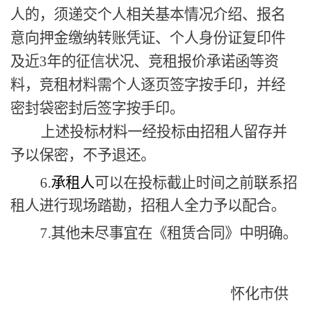
人
的，须递交个人相关基本情况介绍、报名
意向
押金
缴纳
转账凭证、
个人身份证复印件
及
近
3年的征信状况
、
竞租
报价
承诺函
等资
料，竞租材料
需
个人逐页签字
按手印
，并经
密封袋密封后签字按手印
。
上述投标材料一经投标由招租人留存并
予以保密，不予退还。
6
.
承租人
可以在投标截止时间之前联系招
租人进行现场踏勘，招租人全力予以配合。
7.
其他未尽事宜在《租赁合同》中明确。
怀化市供