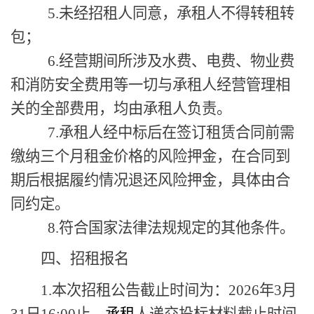
5
.未经招租人同意，承租人
不得转租
转
包
；
6
.
经营期间所涉及水费、电费、物业费
和
消防
安全费用等一切与承租人经营管理相
关的全部费用，均由承租人负责。
7.承租人经中标后在签订租赁合同前需
缴纳三个月租金价格的风险押金，在合同到
期后根据履约情况退还风险押金，具体由合
同约定。
8.
符合国家法律法规规定的其他条件。
四、招租
报名
1.
本次招租
公告
截止时间为
：
202
6
年
3月
31
日
16:00
止
。
承租
人递交投标材料截止时间