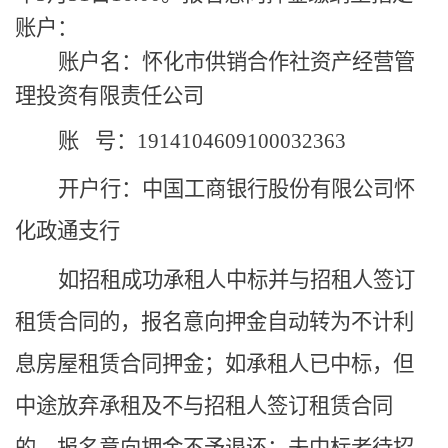
账户：
账户名：怀化市供销合作社资产经营管
理投资有限责任公司
账
号：1914104609100032363
开户行：中国工商银行股份有限公司怀
化政通支行
如
招租成功承租人中标并与招租人签订
租赁合同的
，
报名意向押
金自动转为不计
利
息
房屋租赁合同
押
金；
如承租人已中标，但
中途放弃承租及不与招租人
签订
租赁合同
的，报名意向押金不予退还；未中标者
待
招