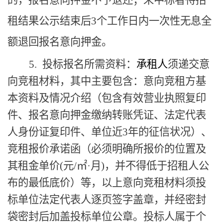
租
结果
公示结束
后
3个工作日内一次性无息全
额退回
报名意向押金
。
5.
投标
报名
所需资料
：
承租人
须递交
意
向竞租
材料，
其中
主要
包含：意向竞租方基
本
资料及
情况介绍（包含有效营业执照复印
件、
报名意向
押金
缴纳
转账凭证、法定代表
人身份证复印件
、单位
近
3年的征信状况）
、
竞租
报价
承诺函
（必须明确所报价的位置及
其租金单价
(元/㎡·月)
，并不得低于招租人公
布的最低底价
）等，
以上意向竞租
材料须投
标单位法定代表人逐页签字盖章，并经密封
袋密封后
加盖
投标
单位公章
。投标人属于
个