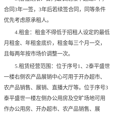
合同3年一签，3年后若续签合同，同等条件
优先考虑原承租人
。
4.租金：
租金不得低于招租人设定的最低
月租金、年租金底价，租金每三个月
一交，
且每
两年
按市场价调整
一次。
5.
租赁经营范围
：
位于序号
1、2泰平盛世
一楼右侧农产品展销中心可用于开办超市、
农产品销售、展销、
直播大厅
等。位于序号
3
泰平盛世一楼左侧办公用房及空旷
场地
可
用
作
办公用房、开办超市、农产品销售、展