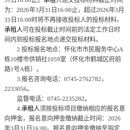
为：
202
6
年
3
月
31
日
16:00
止
，超过
202
6
年
3
月
31
日
16:00时将不再接收投标人的投标材料。
承租人
可在投标截止时间前的法定工作日时
间内到投标报名地点递交投标材料。
2.投标报名地点：怀化市市民服务中心A
栋10楼市供销社1059室（怀化市鹤城区府前
路1号A栋）
。
3.报名咨询
电话：
0745-2762782，
2233056。
监督电话：
0745-2235282
。
4.
承租人
须按投标项目缴纳相应的报名意
向押金，报名意向
押金缴纳截止时间：
202
6
年
3
月
31
日
16
:
0
0。
报名意向
押金缴纳至指定