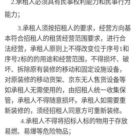
2
.
承
租人必须
具有民事权利能力和民事行为
能力；
3
.承
租人
须
按
招
租人的要求，
经营方向
基
本符合招租人的租赁经营范围要求，
进行合
法经营
，承
租人原则上不得改变位于序号
1和
序号2标的的用途和经营范围，不得损坏、破
坏、拆除原有装修的移动和固定设施设备，
对原装修的移动货架、京东无人售货设备等
如承租人无需使用的，由招租人统一收集保
管，
承
租人不得随意损坏。承租人如需要重
新装修的，须经招租人同意方可重新装修。
4
.承
租人不
得
将
招标人
标的物用于存放
易燃、易爆等危险物品；