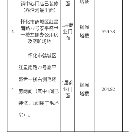
塔楼
销中心门店已装修
面
（靠沿河最里面）
怀化市鹤城区红星
1
层
商
钢混
南路
77号泰平盛世
业门
559.38
3
一楼左侧办公用房
塔楼
面
及空旷场地
怀化市鹤城区
红星南路
77号泰平
盛世
一楼右侧毛坯
1
层
商
钢混
业门
204.92
4
房两间
（其中
1间已
塔楼
面
装修，1间属于毛坯
房）。