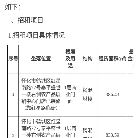
如下：
一、
招租项目
1.招租项目具体
情况
楼层
最
序号
坐落位置
及用
结构
租赁
面积
(㎡)
金
底
途
㎡
怀化市鹤城区红星
南路
77号泰平盛世
1
层
商
钢混
一楼右侧农产品展
业门
386.43
1
塔楼
销中心门店已装修
面
（靠红星路临街）
怀化市鹤城区红星
南路
77号泰平盛世
1
层
商
钢混
一楼右侧农产品展
业门
833.59
2