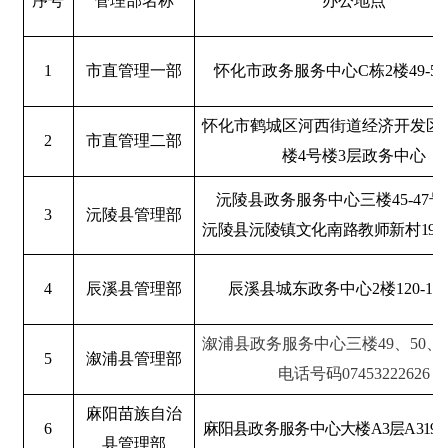
序号
管理部名称
办公地点
1
市直管理一部
怀化市政务服务中心
C
栋
2
楼
49-54
怀化市鹤城区河西街道经济开发区
2
市直管理二部
楼
4
号楼
3
层政务中心
沅陵县政务服务中心三楼
45-47
号
3
沅陵县管理部
沅陵县沅陵镇文化南路教师新村
19
4
辰溪县管理部
辰溪县城东政务中心
2
楼
120-12
溆浦县政务服务中心三楼49、50
5
溆浦县管理部
电话号码07453222626
麻阳苗族自治
6
麻阳县政务服务中心大楼
A3
层
A319-
县管理部