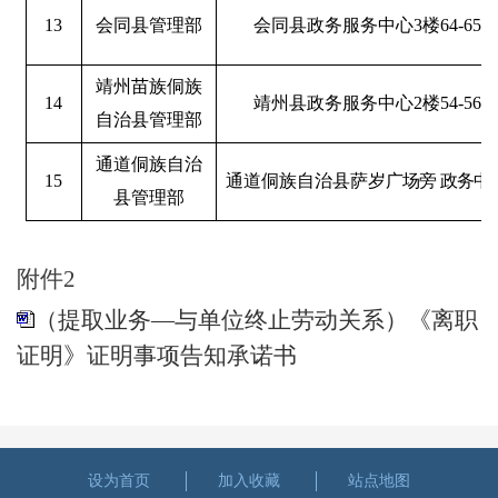
13
会同县管理部
会同县政务服务中心
3
楼
64-65
靖州苗族侗族
14
靖州县政务服务中心
2
楼
54-56
自治县管理部
通道侗族自治
15
通道侗族自治县萨
岁广场旁 政务中
县管理部
附件2
（提取业务—与单位终止劳动关系）《离职
证明》证明事项告知承诺书
设为首页
加入收藏
站点地图