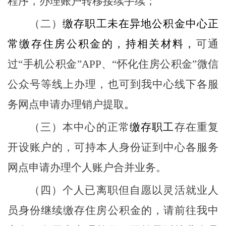
程序，办理账户转移接续手续；
（二）
缴存职工未在
异地
公积金中心正
常缴存住房公积金的，持相关材料，
可通
过
“
手机公积金
”APP
、
“
怀化住房
公积金
”
微信
公众号等线上办理，也可到我中心线下各服
务网点申请办理销户提取
。
（三）
本中心的正常
缴存职工
存在重复
开设账户的，可持
本人身份证
到中心各服务
网点申请办理个人账户合并业务
。
（
四
）个人已离职但自愿以灵活就业人
员身份继续缴存住房公积金的，请前往我中