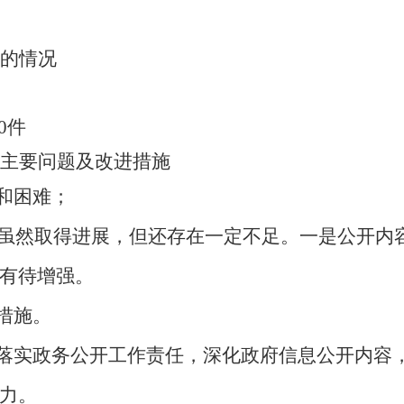
的情况
0
件
主要问题及改进措施
和困难；
虽然取得进展，但还存在一定不足。一是公开内
有待增强。
措施。
落实政务公开工作责任，深化政府信息公开内容
力。