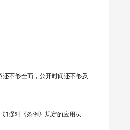
容还不够全面，公开时间还不够及
，加强对《条例》规定的应用执