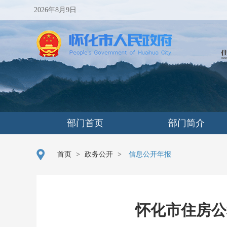
2026年8月9日
部门首页
部门简介
首页
>
政务公开
>
信息公开年报
怀化市住房公