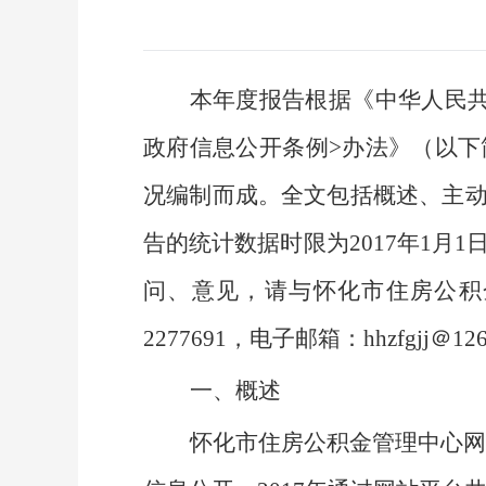
本年度报告根据《中华人民
政府信息公开条例
>
办法》（以下
况编制而成。全文包括概述、主
告的统计数据时限为
2017
年
1
月
1
问、意见，请与怀化市住房公积
2277691
，电子邮箱：
hhzfgjj
＠
12
一、概述
怀化市住房公积金管理中心网