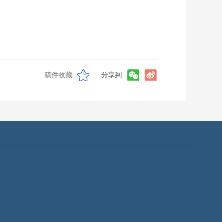
稿件收藏
分享到