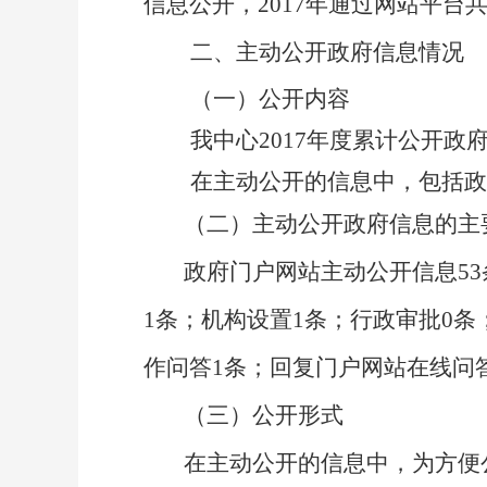
信息公开，
2017
年通过网站平台
二、主动公开政府信息情况
（一）公开内容
我中心
2017
年度累计公开政
在主动公开的信息中，包括政
（二）主动公开政府信息的主
政府门户网站主动公开信息
53
1
条；机构设置
1
条；行政审批
0
条
作问答
1
条；回复门户网站在线问
（三）公开形式
在主动公开的信息中，为方便