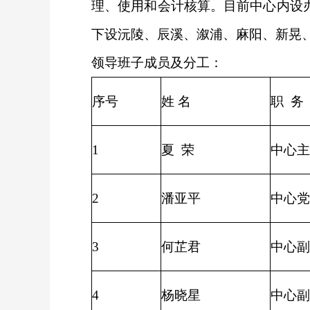
理、使用和会计核算。目前中心内设
下设沅陵、辰溪、溆浦、麻阳、新晃
领导班子成员及分工：
序号
姓 名
职 务
1
夏 荣
中心主
2
潘亚平
中心党
3
何芷君
中心副
4
杨晓星
中心副