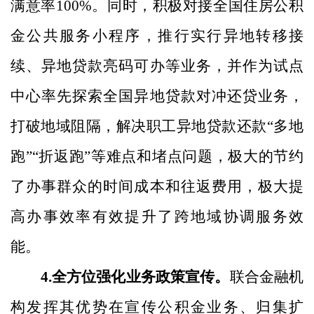
满意率
100%
。同时，
积极对接全国住房公积
金公共服务小程序，推行
实行异地
转移接
续、异地贷款亮码可办等业务，并作为试点
中心率先探索全国异地贷款对冲还贷业务，
打破地域阻隔，解决职工异地贷款还款
“多地
跑”“折返跑”等难点和堵点问题，
极大
的节约
了办事群众的时间成本和往返费用，极大
提
高办事效率有效提升了跨地域协调服务效
能。
4
.
全方位强化业务政策宣传。
联合金融机
构发挥其优势在宣传公积金业务、归集扩