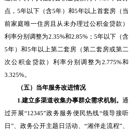
点
，
5
年以下（含
5
年）和
5
年以上首套房（当
前家庭唯一住房且从未办理过公积金贷款）
利率分别
调整
为
2.35
%
和
2.85
%
；
5
年以下（含
5
年）和
5
年以上第二套房（第二套房或第二
次公积金贷款）利率分别
调整
为
2.775
%
和
3.
325
%
。
（五）
当年服务改进情况
1.
建立多渠道收集办事群众需求机制。
通
过开展
“
12345
”
政务服务便民热线
“
领导接听
日
”
、政务公开主题日活动、
“
湘伴走流程
”
、