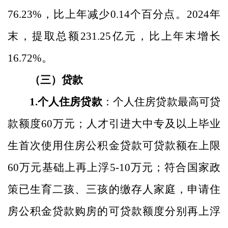
76.23
%
，比上年
减少
0.14
个百分点。
2024
年
末，提取总额
231.25
亿元，比上年末增
长
16.72
%
。
（三）贷款
1.
个人住房贷款
：
个人住房贷款
最高
可贷
款额度
60
万元；人才引进大中专及以上毕业
生首次使用住房公积金贷款可贷款额在上限
60
万元基础上再上浮
5-10
万元；符合国家政
策已生育二孩、三孩的缴存人家庭，申请住
房公积金贷款购房的可贷款额度分别再上浮