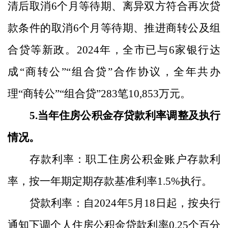
清后取消
6
个月等待期、离异双方符合再次贷
款条件的取消
6
个月等待期、推进商转公及组
合贷等新政。
2024
年，全市已与
6
家银行达
成“商转公”“组合贷”合作协议，全年共办
理“商转公”“组合贷”
283
笔
10,853
万元。
5.
当年住房公积金存贷款利率调整及执行
情况。
存款利率：职工住房公积金账户存款利
率，按一年期定期存款基准利率
1.5%
执行。
贷款利率：
自
2024
年
5
月
1
8
日起，按央行
通知下调个人住房公积金贷款利率
0.
2
5
个百分