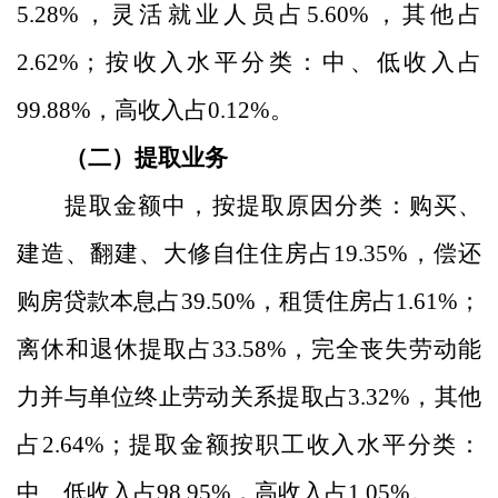
5.28
%
，灵活就业人员占
5.60
%
，其他占
2.62
%
；
按收入水平分类：
中、低收入占
99.88
%
，高收入占
0.12
%
。
（二）提取业务
提取金额中，
按提取原因分类：
购买、
建造、翻建、大修自住住房占
19.35
%
，偿还
购房贷款本息占
39.50
%
，租赁住房占
1.61
%
；
离休和退休提取占
33.58
%
，完全丧失劳动能
力并与单位终止劳动关系提取占
3.32
%
，其他
占
2.64
%
；提取金额按职工收入水平分类：
中、低收入占
98.95
%
，高收入占
1.05
%
。