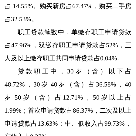
占
14.55
%
。购买新房占
67.47
%
，购买二手房
占
32.53
%
。
职工贷款笔数中，单缴存职工申请贷款
占
47.96
%
，双缴存职工申请贷款占
52
%
，三
人及以上缴存职工共同申请贷款占
0.0
4
%
。
贷款职工中，
30
岁（含）以下占
48.72
%
，
30
岁
-40
岁（含）占
36.58
%
，
40
岁
-50
岁（含）占
12.71
%
，
50
岁以上占
1.99
%
；首次申请贷款占
86.37
%
，二次及以上
申请贷款占
13.63
%
；中、低收入占
99.73
%
，