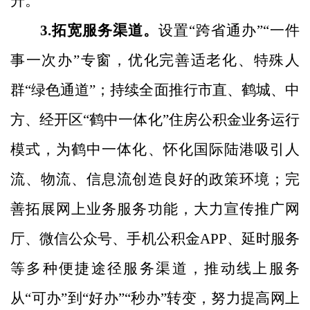
升
。
3
.
拓宽服务渠道。
设置
“
跨省通办
”“
一件
事一次办
”
专窗，优化完善适老化、特殊人
群
“
绿色通道
”
；持续全面推行市直、鹤城、中
方、经开区
“
鹤中一体化
”
住房公积金业务运行
模式，为鹤中一体化、怀化国际陆港吸引人
流、物流、信息流创造良好的政策环境
；
完
善拓展网上业务服务功能，大力宣传推广网
厅、微信公众号、手机公积金
APP
、延时服务
等多种便捷途径服务渠道，推动线上服务
从
“
可办
”
到
“
好办
”“
秒办
”
转变，努力提高网上