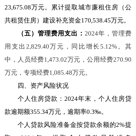
23,675.08
万元。累计提取城市廉租住房（公
共租赁住房）建设补充资金
170,538.45
万元。
（五）管理费用支出
：
2024
年，管理费
用支出
2,829.40
万元，同比
增长
5.12
%
。其
中，人员经费
1,473.02
万元，公用经费
270.90
万元，专项经费
1,085.48
万元。
四、资产风险状况
个人住房贷款：
2024
年末，个人住房贷
款逾期额
355.34
万元，逾期率
0.
3
‰
。
个人贷款风险准备金按贷款余额的
2%
提