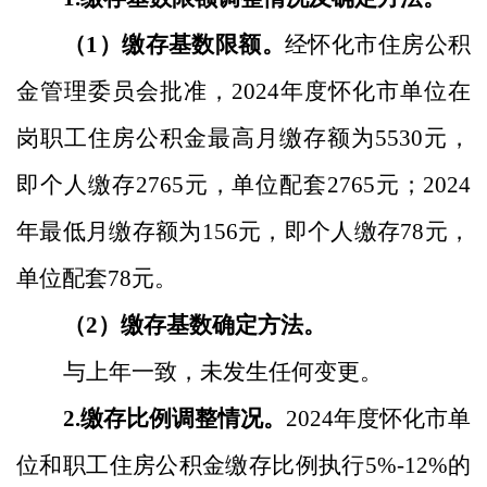
（
1
）缴存基数限额。
经怀化市住房公积
金管理委员会批准，
2024
年度怀化市单位在
岗职工住房
公积金
最高月缴存额为
5530
元，
即个人缴存
2765
元，单位配套
2765
元；
2024
年最低月缴存额为
156
元，即个人缴存
78
元，
单位配套
78
元。
（
2
）缴存基数确定方法。
与上年一致，未发生任何变更。
2.
缴存比例调整情况。
2024
年度怀化市单
位和职工住房公积金缴存比例执行
5%-12%
的