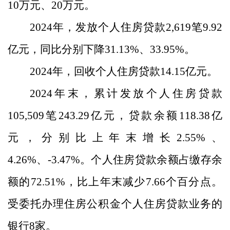
10
万元、
20
万元。
2024
年，发放个人住房贷款
2,619
笔
9.92
亿元，同比分别
下降
31.13
%
、
33.95
%
。
2024
年，回收个人住房贷款
14.15
亿元。
2024
年末，累计发放个人住房贷款
105,509
笔
243.29
亿元，贷款余额
118.38
亿
元，
分别
比上年末增长
2
.55%
、
4.26%
、
-3.47%
。个人住房贷款余额占缴存余
额的
72.51
%
，比上年末减少
7.66
个百分点。
受委托办理住房公积金个人住房贷款业务的
银行
8
家。