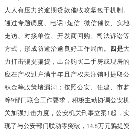
人人有压力的逾期贷款催收攻坚包干机制。
通过专题调度、电话
+
短信
+
微信催收、实地
走访、对接单位、开发商回购、司法诉讼等
方式，形成防逾治逾良好工作局面。
四是
大
力打击骗提骗贷，
出台购买二手房或现房的
应在产权过户满半年且产权未注销时提取公
积金等政策堵漏洞；
按照公安、住建、市监
等
9
部门联合工作要求，积极主动协调公安机
关加强打击力度，
公安机关
刑事立案
1
起
，实
现了与公安部门联动零突破，
14.8
万元骗提资