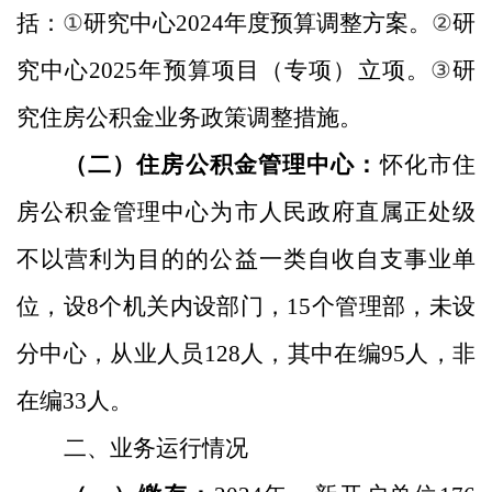
括：
①
研究中心
2024
年度预算调整方案
。
②
研
究中心
2025
年预算项目（专项）立项。
③
研
究住房公积金业务政策调整措施。
（二）住房公积金管理中心：
怀化市住
房公积金管理中心为市人民政府直属正处级
不以营利为目的的公益一类自收自支事业单
位，设
8
个机关内设部门，
15
个管理部，未设
分中心，从业人员
12
8
人，其中在编
95
人，非
在编
33
人。
二、业务运行情况