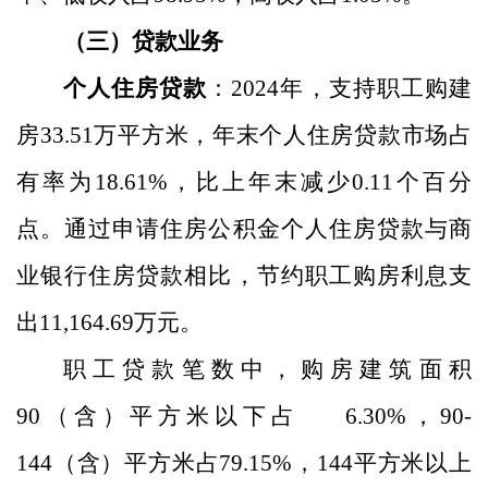
（三）贷款业务
个人住房贷款
：
2024
年，支持职工购建
房
33.51
万平方米，年末个人住房贷款市场占
有率为
18.61
%
，比上年末
减少
0.
11
个百分
点。通过申请住房公积金个人住房贷款
与商
业银行住房贷款相比，
节约职工购房利息支
出
11,164.69
万元。
职工贷款笔数中，购房建筑面积
90
（含）平方米以下占
6.30
%
，
90-
144
（含）平方米占
79.15
%
，
144
平方米以上