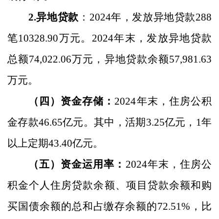
2.
异地贷款
：
2024
年，发放异地贷款
288
笔
10328.90
万元。
2024
年末，发放异地贷款
总额
74,022.06
万元，异地贷款余额
57,981.63
万元。
（四）资金存储：
2024
年末，住房公积
金存款
46.65
亿元。其中，活期
3.25
亿元，
1
年
以上定期
43.40
亿元。
（五）资金运用率：
2024
年末，住房公
积金个人住房贷款余额、项目贷款余额和购
买国债余额的总和占缴存余额的
72.51
%
，比