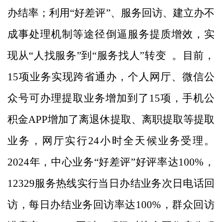
办结率；利用
“
好差评
”
、服务回访、建立
办不
成事处理机制
等途径倒逼服务提质增效，实
现从
“
人找服务
”
到
“
服务找人
”
转变
。目前，
15
项业务实现跨省通办，个人网厅、微信公
众号可办理提取业务增加到了
15
项，手机公
积金
APP
增加了离退休提取、离职提取等提取
业务，网厅实行
24
小时全天候业务受理。
2024
年，中心业务
“
好差评
”
好评率达
100%
，
12329
服务热线实行当日办结业务次日电话回
访，每日办结业务回访率达
100%
，群众回访