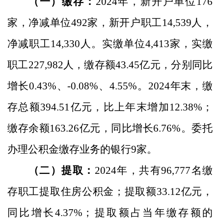
（一）缴存：
202
4
年，新开户单位
176
家
，
净
减
单位
492
家，新开户职工
14,539
人，
净
减
职工
14,330
人。实缴单位
4,413
家，实缴
职工
227,982
人，缴存额
43.45
亿元，
分别同比
增长
0.43
%
、
-0.08%
、
4.55%
。
202
4
年末，缴
存总额
394.51
亿元，比上年末增加
12.38
%
；
缴存余额
163.26
亿元，同比增长
6.76
%
。委托
办理公积金缴存业务的银行
9
家。
（二）提取：
2024
年，共有
96,777
名缴
存职工提取住房公积金；提取额
33.12
亿元，
同比增长
4.37
%
；提取额占当年缴存额的