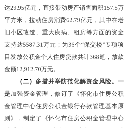
达
29.95
亿元，直接带动房产销售面积
157.5
万
平方米，拉动住房消费
62.79
亿元，其中在老
旧小区改造、重大疾病、租房等方面的资金
支持达
5587.31
万元；为
36
个“保交楼”专项项
目发放公积金个人住房贷款共计
368
笔，放款
金额
12,912.70
万元。
（二）
多措并举防
范化解资金风险。
一
是
加强资金管理，修订了《怀化市住房公积
金管理中心住房公积金银行存款管理基本原
则》，制定了《怀化市住房公积金管理中心