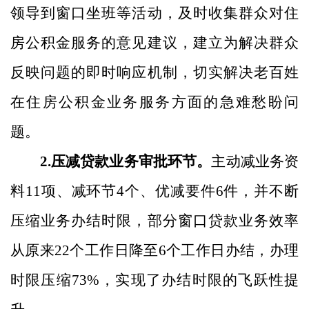
领导到窗口坐班等活动，及时收集群众对住
房公积金服务的意见建议，建立为
解决
群众
反映问题的即时响应机制，切实解决老百姓
在住房公积金业务服务方面的急难愁盼问
题。
2.
压减贷款业务审批环节。
主动减业务资
料
11
项、减环节
4
个、优减要件
6
件，并不断
压缩业务办结时限，部分窗口贷款业务效率
从原来
22
个工作日降至
6
个工作日办结
，办理
时限压缩
73%
，实现了办结时限
的飞跃性提