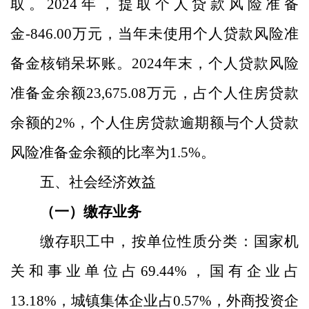
取。
2024
年，提取个人贷款风险准备
金
-846.00
万元，当年未使用个人贷款风险准
备金核销呆坏账。
2024
年末，个人贷款风险
准备金余额
23,675.08
万元，占个人住房贷款
余额的
2%
，个人住房贷款逾期额与个人贷款
风险准备金余额的比率为
1.5
%
。
五、社会经济效益
（一）缴存业务
缴存职工中，
按单位性质分类：
国家机
关和事业单位占
69.44
%
，国有企业占
13.18
%
，城镇集体企业占
0.57
%
，外商投资企