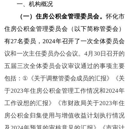
一、
机构概况
（一）
住房公积金管理委员会。
怀化市
住房公积金管理委员会（以下简称管委会）
有
27
名委员，
202
4
年召开了一次全体委员会
议和一次主任委员办公会议。
4
月
30
日召开的
五届
三
次
全体委员
会议审议通过的事项主要
包括：
①
《
关于调整管委会成员的汇报
》《关
于
202
3
年住房公积金
管理工作情况和
2024
年
工作设想的汇报
》《
市财政局
关于
2023
年住
房公积金归集使用与增值收益计划执行情况
及
2024
年预算的审核意见的汇报》《市审计