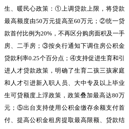
生、暖民心政策：
①上调贷款上限，将贷款
最高额度由
50
万元提高至
60
万元；②统一贷
款首付比例为
20%
，不再区分购房面积及一手
房、二手房；③按央行通知下调住房公积金
贷款利率
0.25
个百分点；④支持促进生育和引
进人才贷款政策，明确了生育二孩三孩家庭
和人才引进新入职人员、大中专及以上毕业
生可贷额度上浮政策，政策叠加最高达
80
万
元；⑤出台支持使用公积金缴存余额支付首
付、提高公积金租房提取最高限额、贷款结