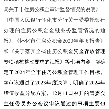
局关于市住房公积金审计监督情况的说明》
《中国人民银行怀化市分行关于受委托银行
办理的住房公积金金融业务监管情况的通
报》《怀化市住房公积金
2023
年年度报告》
和《关于落实全省住房公积金
资金存放管理
专项稽核整改要求的汇报》等七项内容
。
②
确
定了
202
4
年全市住房公积金管理工作目标
。
③
审议通过了
202
3
年度决算，明确了
202
4
年
增值收益分配方案。
1
2
月
1
1
日召开的管委会
主任
委员
办公会议审议通过的事项主要包