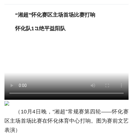
“湘超”怀化赛区主场首场比赛打响
怀化队1∶1绝平益阳队
（10月4日晚，“湘超”常规赛第四轮——怀化赛
区主场首场比赛在怀化体育中心打响。图为赛前文艺
表演）