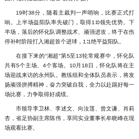
19时38分，随着主裁判一声哨响，比赛正式打
响。上半场益阳队率先破门，取得1∶0领先优势。下
半场，落后的怀化队调整战术、顽强进攻，终于在伤
停补时阶段打入湘超首个进球，1∶1绝平益阳队。
在接下来的“湘超”第5至13轮常规赛中，怀化队
共有5个主场、4个客场。10月18日，怀化队将在主
场迎战来访的永州队。教练组和全体队员表示，将发
扬顽强拼搏精神，奋力突破自我，全力以赴踢好每一
场比赛，力争取得好成绩。
市领导李卫林、李述文、向汝莲、曾文谦、肖莉
杏，省足协副主席陈伟，享同实业董事长牟晓峰在现
场观看比赛。