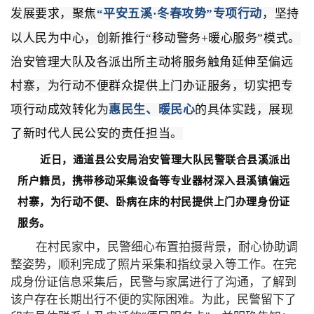
发展要求，聚焦
“平安五溪·冬春攻势
”
专项行动
，坚持
以人民为中心，创新推行
“移动警务+暖心服务
”
模式
。
治安管理大队及各派出所主动将服务触角延伸至偏远
村寨，为行动不便群众提供上门办证服务，切实把专
项行动成效转化为
惠民生、暖民心
的具体实践，展现
了新时代人民公安的责任担当。
近日，通道县公安局治安管理大队民警联合县溪派出
所户籍员，携带移动采集设备等专业器材深入县溪镇偏远
村寨，为行动不便、卧病在床的村民提供上门办理身份证
服务。
在村民家中，民警细心布置拍摄背景，耐心协助调
整姿势，顺利完成了照片采集和指纹录入等工作。在完
成身份证信息采集后，民警与家属进行了沟通，了解到
该户存在长期出行不便的实际困难。为此，民警留下了