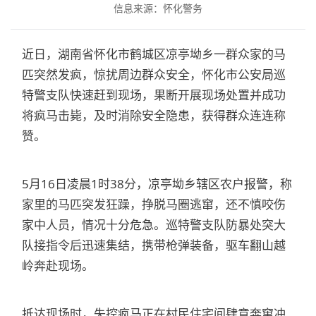
信息来源：怀化警务
近日，湖南省怀化市鹤城区凉亭坳乡一群众家的马
匹突然发疯，惊扰周边群众安全，怀化市公安局巡
特警支队快速赶到现场，果断开展现场处置并成功
将疯马击毙，及时消除安全隐患，获得群众连连称
赞。
5月16日凌晨1时38分，凉亭坳乡辖区农户报警，称
家里的马匹突发狂躁，挣脱马圈逃窜，还不慎咬伤
家中人员，情况十分危急。巡特警支队防暴处突大
队接指令后迅速集结，携带枪弹装备，驱车翻山越
岭奔赴现场。
抵达现场时，失控疯马正在村民住宅间肆意奔窜冲