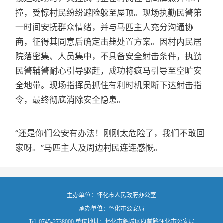
撞，受惊村民纷纷避险躲至屋顶。现场执勤民警第
一时间安抚群众情绪，并与马匹主人充分沟通协
商，征得其同意后确定击毙处置方案。因村内民居
院落密集、人员集中，不具备安全射击条件，执勤
民警辅警耐心引导驱赶，成功将疯马引导至空旷安
全地带。现场指挥员抓住有利时机果断下达射击指
令，最终彻底消除安全隐患。
“还是你们公安有办法！刚刚太危险了，我们不敢回
家呀。”马匹主人及周边村民连连感慨。
主办单位：怀化市人民政府办公室
承办单位：怀化市公安局
Tel: 0745-2738000 单位地址：怀化市鹤城区府前路怀化市公安局