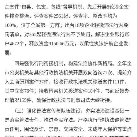
企案件“包县、包案、包线”督导机制，先后开展8轮涉企案
件排查整治，评查案件2561起，评查率、整改率均为
100%，位于全省第一方阵；出台18项企业轻微违法行为免
罚清单，对365起轻微违法行为不予处罚，解冻企业银行账
户4672个，释放资金9150.66万元，以柔性执法护航企业发
展。
四是强化行刑衔接机制，构建法治协作新格局。全年全
市公安机关与其他行政执法机关开展双向咨询71次、提前介
入会商研判案件37件，接收行政执法机关移送案件111件，
其中立案76件；接收检察机关移送案件184件，书面反馈办
理情况155件，确保行政执法与刑事司法无缝衔接。
（三）强化普法宣传与队伍建设，夯实法治建设基础一
是落实普法责任，推进全民守法。严格执行“谁执法谁普法”
责任制，围绕反诈、禁毒、交通安全、未成年人保护等重点