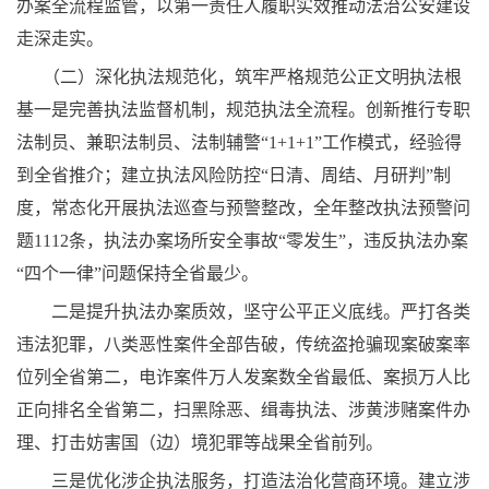
办案全流程监管，以第一责任人履职实效推动法治公安建设
走深走实。
（二）深化执法规范化，筑牢严格规范公正文明执法根
基一是完善执法监督机制，规范执法全流程。创新推行专职
法制员、兼职法制员、法制辅警“1+1+1”工作模式，经验得
到全省推介；建立执法风险防控“日清、周结、月研判”制
度，常态化开展执法巡查与预警整改，全年整改执法预警问
题1112条，执法办案场所安全事故“零发生”，违反执法办案
“四个一律”问题保持全省最少。
二是提升执法办案质效，坚守公平正义底线。严打各类
违法犯罪，八类恶性案件全部告破，传统盗抢骗现案破案率
位列全省第二，电诈案件万人发案数全省最低、案损万人比
正向排名全省第二，扫黑除恶、缉毒执法、涉黄涉赌案件办
理、打击妨害国（边）境犯罪等战果全省前列。
三是优化涉企执法服务，打造法治化营商环境。建立涉