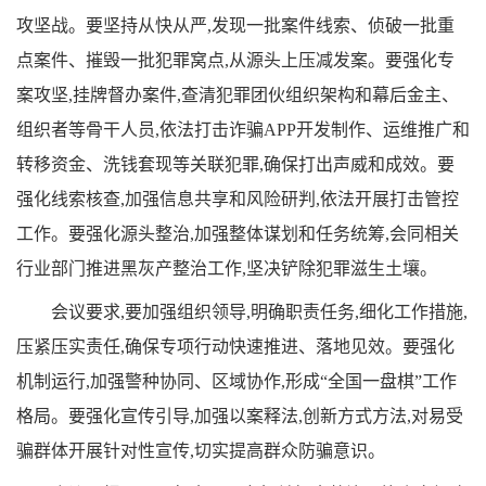
攻坚战。要坚持从快从严,发现一批案件线索、侦破一批重
点案件、摧毁一批犯罪窝点,从源头上压减发案。要强化专
案攻坚,挂牌督办案件,查清犯罪团伙组织架构和幕后金主、
组织者等骨干人员,依法打击诈骗APP开发制作、运维推广和
转移资金、洗钱套现等关联犯罪,确保打出声威和成效。要
强化线索核查,加强信息共享和风险研判,依法开展打击管控
工作。要强化源头整治,加强整体谋划和任务统筹,会同相关
行业部门推进黑灰产整治工作,坚决铲除犯罪滋生土壤。
会议要求,要加强组织领导,明确职责任务,细化工作措施,
压紧压实责任,确保专项行动快速推进、落地见效。要强化
机制运行,加强警种协同、区域协作,形成“全国一盘棋”工作
格局。要强化宣传引导,加强以案释法,创新方式方法,对易受
骗群体开展针对性宣传,切实提高群众防骗意识。