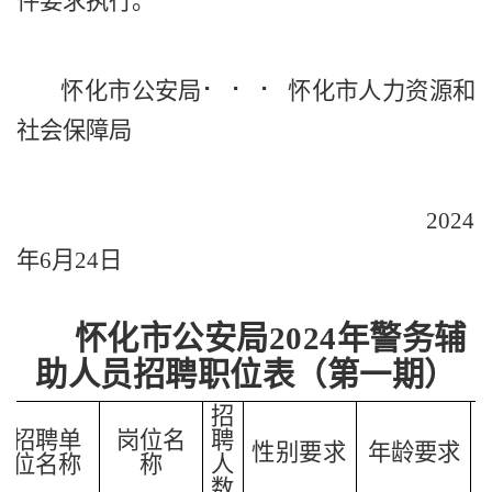
件要求执行。
怀化市公安局
⠂ ⠂ ⠂
怀化市人力资源和
社会保障局
202
4
年6月24日
怀化市公安局
202
4年警务辅
助人员招聘职位表（第一期）
招
招聘单
岗位
名
聘
性别要求
年龄要求
位名称
称
人
数