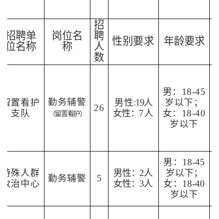
招
招聘单
岗位
名
聘
性别要求
年龄要求
位名称
称
人
数
男：18-
45
勤务辅警
留置看护
男性
:19人
岁以下；
26
支队
女性：
7人
女：18-40
（留置看护）
岁以下
男
：18-
45
特殊人群
男性：2
人
岁以下；
勤务辅警
5
收治中心
女性：3
人
女
：18-40
岁以下