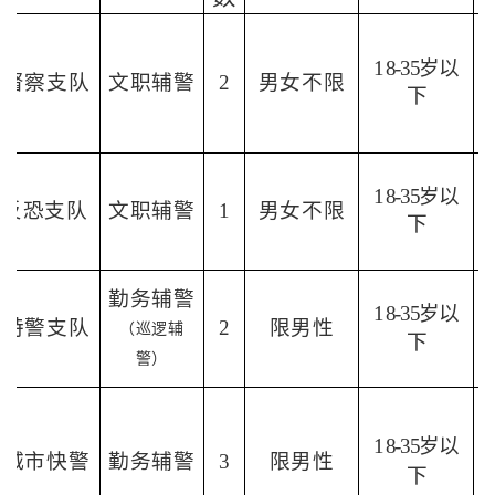
1
8-35岁以
督察支队
文职辅警
2
男女不限
下
1
8-35岁以
反恐支队
文职辅警
1
男女不限
下
勤务辅警
1
8-35岁以
特警支队
2
限男性
（巡逻辅
下
警）
1
8-35岁以
城市快警
勤务辅警
3
限男性
下