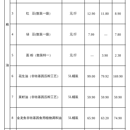
3
红 豆(散装一级）
元/斤
12.90
11.80
8.90
粮
4
绿 豆(散装一级）
元/斤
7.99
—
7.80
5
面 粉（散装特一）
元/斤
—
3.90
2.38
油
6
花生油（非转基因压榨工艺）
5L桶装
99.00
79.92
169.90
1
7
菜籽油（非转基因压榨工艺）
5L桶装
59.90
59.90
59.90
6
8
金龙鱼非转基因食用植物调和油
5L桶装
65.90
63.20
74.90
7