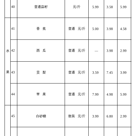
40
普通蒜籽
元/斤
5.99
3.58
5.99
41
香 蕉
普通 元/斤
5.00
3.98
4.58
42
西 瓜
普通 元/斤
—
3.98
2.99
水
果
43
贡 梨
普通 元/斤
3.59
7.45
3.99
44
苹 果
普通 元/斤
7.99
4.98
5.99
45
白砂糖
散装 元/斤
3.99
6.80
2.99