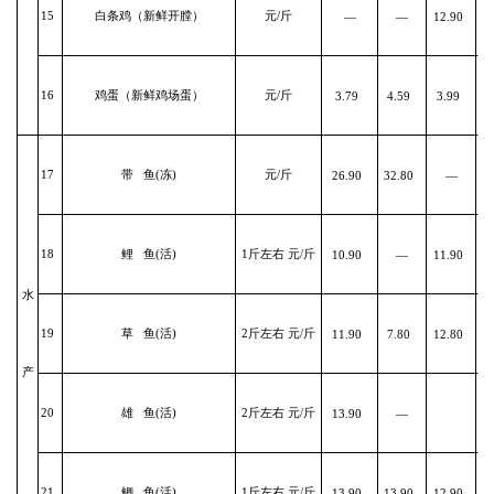
15
白条鸡（新鲜开膛）
元/斤
—
—
12.90
1
16
鸡蛋（新鲜鸡场蛋）
元/斤
3.79
4.59
3.99
17
带 鱼(冻)
元/斤
26.90
32.80
—
2
18
鲤 鱼(活)
1斤左右 元/斤
10.90
—
11.90
1
水
19
草 鱼(活)
2斤左右 元/斤
11.90
7.80
12.80
1
产
20
雄 鱼(活)
2斤左右 元/斤
13.90
—
1
21
鲫 鱼(活)
1斤左右 元/斤
13.90
13.90
12.90
1