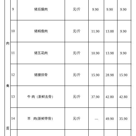
9
猪后腿肉
元/斤
9.90
9.90
9.90
10
猪精瘦肉
元/斤
11.90
13.88
9.90
1
肉
11
猪五花肉
元/斤
10.90
13.98
9.90
12
猪腰排骨
元/斤
15.90
28.98
15.90
1
禽
13
牛 肉（新鲜去骨）
元/斤
37.90
42.80
42.80
3
14
羊 肉(新鲜带骨）
元/斤
—
49.90
35.90
3
蛋