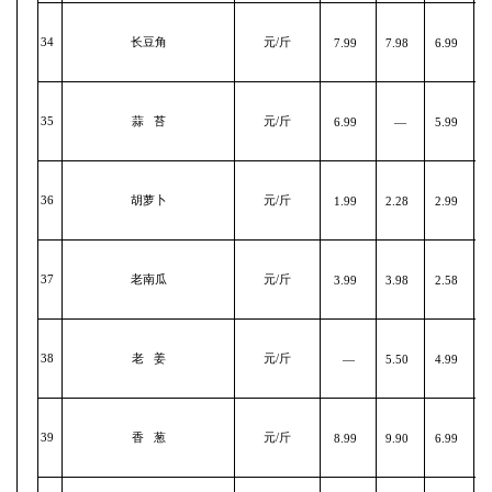
34
长豆角
元/斤
7.99
7.98
6.99
35
蒜 苔
元/斤
6.99
—
5.99
36
胡萝卜
元/斤
1.99
2.28
2.99
37
老南瓜
元/斤
3.99
3.98
2.58
38
老 姜
元/斤
—
5.50
4.99
39
香 葱
元/斤
8.99
9.90
6.99