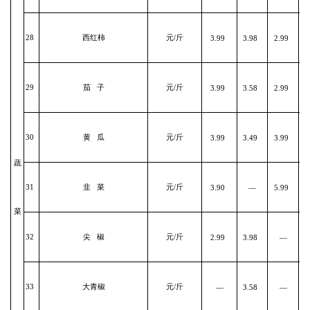
28
西红柿
元/斤
3.99
3.98
2.99
29
茄 子
元/斤
3.99
3.58
2.99
30
黄 瓜
元/斤
3.99
3.49
3.99
蔬
31
韭 菜
元/斤
3.90
—
5.99
菜
32
尖 椒
元/斤
2.99
3.98
—
33
大青椒
元/斤
—
3.58
—