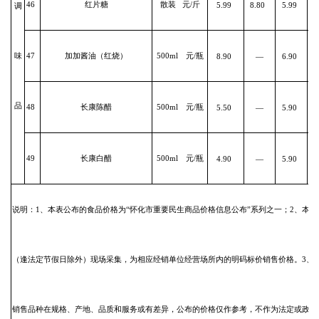
46
红片糖
散装 元/斤
5.99
8.80
5.99
调
味
47
加加酱油（红烧）
500ml 元/瓶
8.90
—
6.90
品
48
长康陈醋
500ml 元/瓶
5.50
—
5.90
49
长康白醋
500ml 元/瓶
4.90
—
5.90
说明：1、本表公布的食品价格为“怀化市重要民生商品价格信息公布”系列之一；2、本
（逢法定节假日除外）现场采集，为相应经销单位经营场所内的明码标价销售价格。3、
销售品种在规格、产地、品质和服务或有差异，公布的价格仅作参考，不作为法定或政策