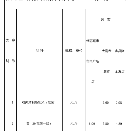
超 市
类
序
佳惠超市
世
品 种
规格、单位
大润发
鑫昌隆
别
号
市民广场
锦
超市
金海店
店
1
省内精制晚籼米（散装）
元/斤
—
2.60
2.98
2
黄 豆(散装一级）
元/斤
6.90
7.80
4.80