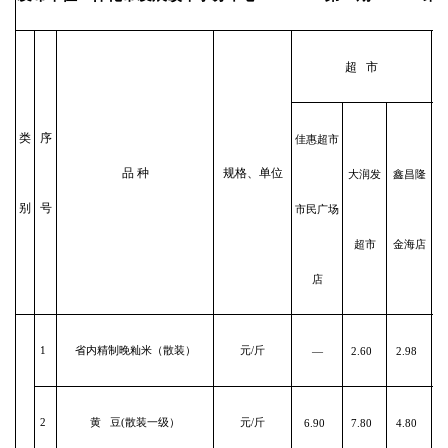
超 市
类
序
佳惠超市
世
品 种
规格、单位
大润发
鑫昌隆
别
号
市民广场
锦
超市
金海店
店
1
省内精制晚籼米（散装）
元/斤
—
2.60
2.98
2
黄 豆(散装一级）
元/斤
6.90
7.80
4.80