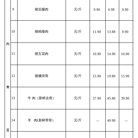
9
猪后腿肉
元/斤
9.90
6.98
9.90
10
猪精瘦肉
元/斤
11.90
13.88
9.90
肉
11
猪五花肉
元/斤
10.90
14.90
10.90
12
猪腰排骨
元/斤
15.90
19.80
15.90
1
禽
13
牛 肉（新鲜去骨）
元/斤
37.90
45.80
39.90
3
14
羊 肉(新鲜带骨）
元/斤
—
49.90
—
3
蛋