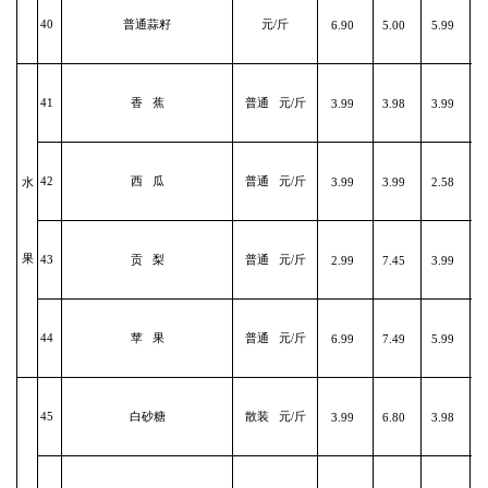
40
普通蒜籽
元/斤
6.90
5.00
5.99
41
香 蕉
普通 元/斤
3.99
3.98
3.99
42
西 瓜
普通 元/斤
3.99
3.99
2.58
水
果
43
贡 梨
普通 元/斤
2.99
7.45
3.99
44
苹 果
普通 元/斤
6.99
7.49
5.99
45
白砂糖
散装 元/斤
3.99
6.80
3.98