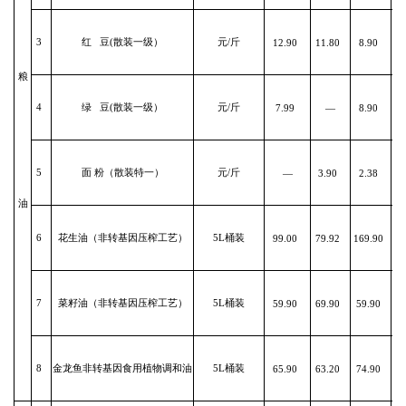
3
红 豆(散装一级）
元/斤
12.90
11.80
8.90
粮
4
绿 豆(散装一级）
元/斤
7.99
—
8.90
5
面 粉（散装特一）
元/斤
—
3.90
2.38
油
6
花生油（非转基因压榨工艺）
5L桶装
99.00
79.92
169.90
1
7
菜籽油（非转基因压榨工艺）
5L桶装
59.90
69.90
59.90
6
8
金龙鱼非转基因食用植物调和油
5L桶装
65.90
63.20
74.90
7