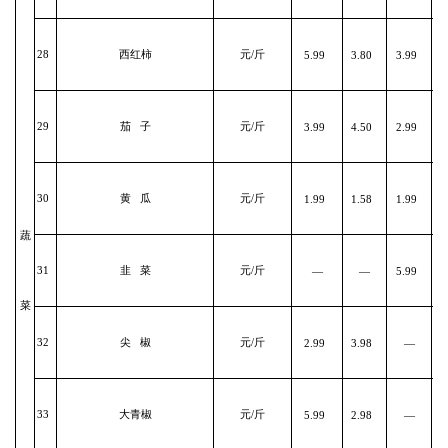
28
西红柿
元/斤
5.99
3.80
3.99
29
茄 子
元/斤
3.99
4.50
2.99
30
黄 瓜
元/斤
1.99
1.58
1.99
蔬
31
韭 菜
元/斤
—
—
5.99
菜
32
尖 椒
元/斤
2.99
3.98
—
33
大青椒
元/斤
5.99
2.98
—