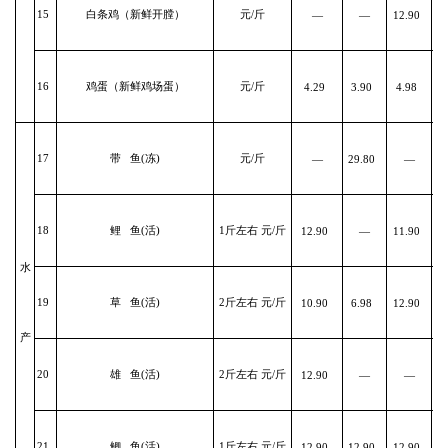
15
白条鸡（新鲜开膛）
元/斤
—
—
12.90
1
16
鸡蛋（新鲜鸡场蛋）
元/斤
4.29
3.90
4.98
17
带 鱼(冻)
元/斤
—
29.80
—
2
18
鲤 鱼(活)
1斤左右 元/斤
12.90
—
11.90
1
水
19
草 鱼(活)
2斤左右 元/斤
10.90
6.98
12.90
1
产
20
雄 鱼(活)
2斤左右 元/斤
12.90
—
—
1
21
鲫 鱼(活)
1斤左右 元/斤
12.90
12.90
12.90
1