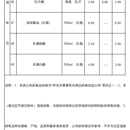
46
红片糖
散装 元/斤
5.99
8.80
5.99
调
味
47
加加酱油（红烧）
500ml 元/瓶
8.90
—
6.90
品
48
长康陈醋
500ml 元/瓶
5.50
—
5.90
49
长康白醋
500ml 元/瓶
4.90
—
5.90
说明：1、本表公布的食品价格为“怀化市重要民生商品价格信息公布”系列之一；2、本
（逢法定节假日除外）现场采集，为相应经销单位经营场所内的明码标价销售价格。3、
销售品种在规格、产地、品质和服务或有差异，公布的价格仅作参考，不作为法定或政策