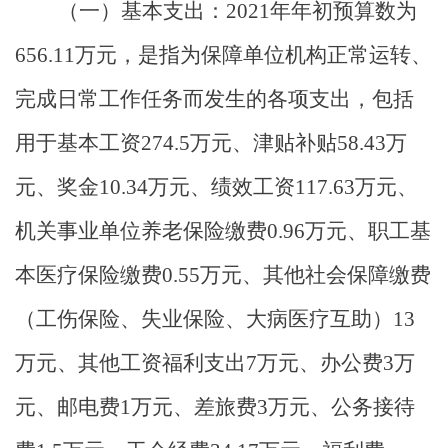
（一）基本支出：
2021
年年初预算数为
656.11
万元，是指为保障单位机构正常运转、
完成日常工作任务而发生的各项支出，包括
用于基本工资
274.5
万元、津贴补贴
58.43
万
元、奖金
10.34
万元、绩效工资
117.63
万元、
机关事业单位养老保险缴费
0.96
万元、职工基
本医疗保险缴费
0.55
万元、其他社会保障缴费
（工伤保险、失业保险、大病医疗互助）
13
万元、其他工资福利支出
7
万元、办公费
3
万
元、邮电费
1
万元、差旅费
3
万元、公务接待