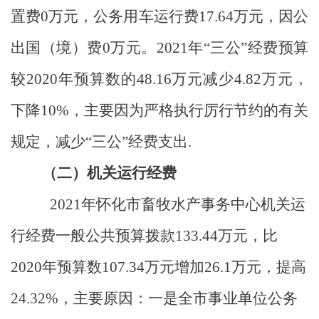
置费
0
万元，公务用车运行费
17.64
万元，因公
出国（境）费
0
万元。
2021
年
“
三公
”
经费预算
较
2020
年预算数的
48.16
万元减少
4.82
万元，
下降
10%
，主要因为严格执行厉行节约的有关
规定，减少
“
三公
”
经费支出
.
（二）机关运行经费
2021
年怀化市畜牧水产事务中心机关运
行经费一般公共预算拨款
133.44
万元，比
2020
年预算数
107.34
万元增加
26.1
万元，提高
24.32%
，主要原因：一是全市事业单位公务