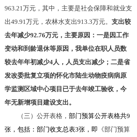
963.21
万元，其中，主要是社会保障和就业支
出
49.91
万元，农林水支出
913.3
万元。
支出较
去年减少
92.76
万元，主要原因：一是因工作
变动和到龄退休等原因，我单位在职人员数
较去年年初减少
4
人，人员支出减少；二是省
发改委批复立项的怀化市陆生动物疫病病原
学监测区域中心项目已于去年竣工验收，今
年无新增项目建设支出。
（三）公开表格，
部门预算公开表格共
9
张，包括：部门收支总表
3
张，即
《部门预算