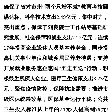
确保了省对市州
“两个只增不减”教育考核圆
满达标
。科学技术支出
2.49
亿元，
集中财力，
突出重点，保障了刘良院士工作站等基础研
究发展
。社会保障和就业支出
7.22
亿元
，连续
1
7
年提高企业退休人员基本养老金，同步提
高机关事业单位和城乡居民养老待遇；
支持
开展就业服务惠企惠民
“五进五送”行动
，
积
极鼓励残疾人创业。医疗卫生健康支出
3.23
亿
元，聚焦疫情防控
，
保障抗疫需要
；
推进市
级
医保统筹改革，医保基金运行平稳；公共
卫生投入标准从上年的
74元/人提高到79元/