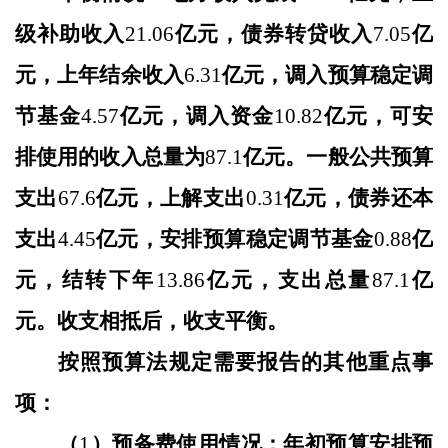
级补助收入
21.06
亿元，债券转贷收入
7.05
亿
元，上年结余收入
6.31
亿元，调入预算稳定调
节基金
4.57
亿元，调入资金
10.82
亿元，可安
排使用的收入总量为
87.1
亿元。一般公共预算
支出
67.6
亿元，上解支出
0.31
亿元，债券还本
支出
4.45
亿元，安排预算稳定调节基金
0.88
亿
元，结转下年
13.86
亿元，支出总量
87.1
亿
元。收支相抵后，收支平衡。
按照预算法规定需要报告的其他重点事
项：
（
1
）预备费使用情况：年初预算安排预