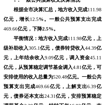
1
．一般公共预算收支决算情况
根据全市决算汇总，地方收入完成
111.98
亿元，增长
12.5
%。一般公共预算支出完成
469.66
亿元，
下降
2.5
%。
平衡情况：地方收入完成
111.98
亿元，上
级补助收入
305.1
亿元，债券转贷收入
44.39
亿
元，上年结余收入
9.09
亿元，调入资金
45.11
亿元，从预算稳定调节基金调入
4.81
亿元，可
安排使用的收入总量为
520.48
亿元。一般公共
预算支出完成
469.66
亿元，上解支出
6.39
亿
元，债券还本支出
24.31
亿元，安排预算稳定