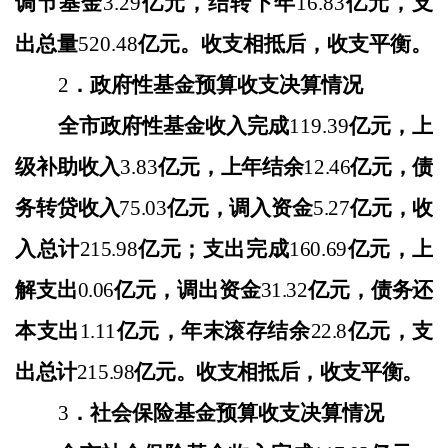
调节基金
3.29
亿元，结转下年
16.83
亿元，支
出总量
520.48
亿元。收支相抵后，收支平衡。
2
．政府性基金预算收支决算情况
全市政府性基金收入完成
119.39
亿元，上
级补助收入
3.83
亿
元，上年结余
12.46
亿元，债
务转贷收入
75.03
亿元，调入资金
5.27
亿元，收
入总计
215.98
亿元；支出完成
160.69
亿元，上
解支出
0.06
亿元，调出资金
31.32
亿元，债务还
本支出
1.11
亿元，年末滚存结余
22.8
亿元，支
出总计
215.98
亿元。收支相抵后，收支平衡。
3
．社会保险基金预算收支决算情况