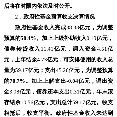
后将在时限内依法及时公开。
2
．政府性基金预算收支决算情况
政府性基金收入完成
38.33
亿元，
为调整
预算的
58.4%。加上
上级补助收入
0.19
亿元，
债券转贷收入
11.41
亿元，调入资金
4.51
亿
元
，上年结余
4.73
亿元
，可安排使用的收入总
量为
59.17
亿元；支出
45.26
亿元，
为调整预算
的
70.7%。加上
上解支出
-
0.04亿元，
调出资
金
3.08
亿元，债券还本支出
0.31
亿元，年末滚
存结余
10.56
亿元，支出总计
59.17
亿元。收支
相抵后，收支平衡。
政府性基金收入
未达到