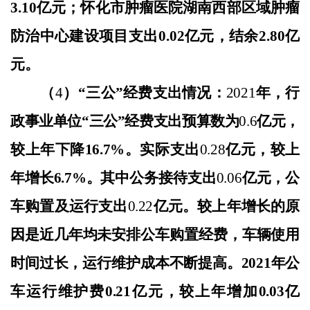
3.10亿元；怀化市肿瘤医院湖南西部区域肿瘤
防治中心建设项目支出0.02亿元，结余2.80亿
元。
（
4
）
“
三公
”经费支出情况：
202
1
年，行
政事业单位
“三公”经费支出预算数为
0.6
亿元
，
较上年下降
16.7%
。实际支出
0.28
亿元，较上
年
增长
6.7
%。其中公务接待支出
0.06
亿元，公
车购置及运行支出
0.22
亿元。
较上年增长的原
因是近几年均未安排公车购置经费，车辆使用
时间过长，运行维护成本不断提高。
2021年公
车运行维护费0.21亿元，较上年增加0.03亿