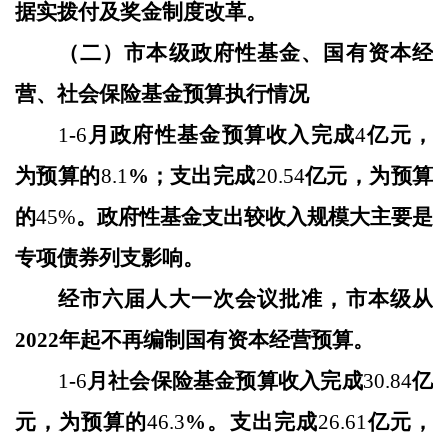
据实拨付及奖金制度改革。
（二）市本级政府性基金、国有资本经
营、社会保险基金预算执行情况
1
-
6
月政府性基金预算收入完成
4
亿元，
为预算的
8.1
%；支出完成
20.54
亿元，为预算
的
45
%
。
政府性基金支出较收入规模大主要是
专项债券列支影响。
经市六届人大一次会议批准，市本级
从
2022年起不再编制国有资本经营预算
。
1
-
6
月社会保险基金预算收入完成
30.84
亿
元，为预算的
46.3
%。支出完成
26.61
亿元，