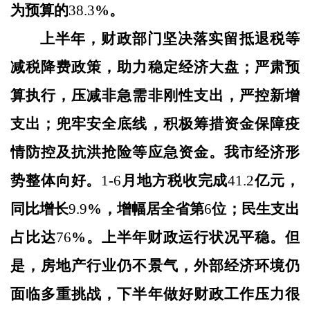
为预算的
38.3
%。
上半年，财政部门坚决落实
留抵退税等
减税降费政策，
助力稳定经济大盘
；
严肃预
算执行，压减非急需非刚性支出
，严控新增
支出
；兜牢安全底线，积极筹措资金保障疫
情防控及抗洪抢险等应急资金
。我市经济形
势整体向好。
1
-
6
月地方税收完成
41.2
亿元，
同比增长
9.9
%，增幅居全省第
6
位；民生支出
占比达
76
%。上半年财政运行状况
平稳
。但
是，
房地产行业仍不景气
，外部经济环境仍
面临多重挑战，下半年做好财政工作压力很