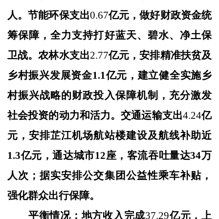
人
。节能环保支出
0.67
亿元，做好财政资金统
筹保障，
全力支持
打好蓝天、碧水、净土保
卫战。农林水支出
2.77
亿元，
安排精准扶贫及
乡村振兴发展资金
1.1亿元，
建立健全实施乡
村振兴战略的财政投入保障机制，充分激发
社会投资的动力和活力。交通运输支出
4.24
亿
元，
安排芷江机场航站楼建设及航线补助近
1.3亿元，通达城市12座，客流吞吐量达34万
人次；据实安排公交集团公益性乘车补贴
，
强化群众出行保障
。
平衡情况：地方收入完成
37.29
亿元，上