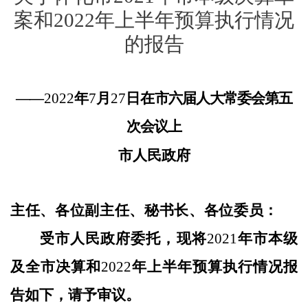
案和2022年上半年预算执行情况
的报告
——
202
2
年
7
月
27
日
在
市
六
届人大常委会第
五
次
会议上
市人民政府
主任、各位副主任、秘书长、各位委员
：
受市人民政府委托，现将
202
1
年市本级
及全市决算和
202
2
年上半年预算执行情况报
告如下，请予审议。