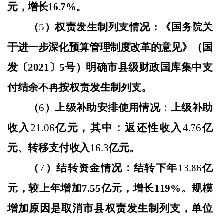
元，增长16.7%。
（
5
）权责发生制列支情况：
《
国
务院关
于进一步深化预算管理制度改革的意见
》（
国
发〔
2021〕5号
）明确市县级财政国库集中支
付结余不再按权责发生制列支
。
（
6
）上级补助安排使用情况：上级补助
收入
21.06
亿元，其中：返还性收入
4
.
76
亿
元
、
转移支付收入
16.3
亿元。
（
7
）结转资金情况：结转下年
13.86
亿
元，较上年
增加
7.55
亿元，
增长
119
%。
规模
增加原因是取消市县权责发生制列支，单位