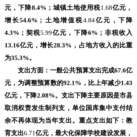
元，
下降
8.4
%；城镇土地使用税
1.68
亿元，
增长
54.6
%；土地增值税
4.84
亿元，
下降
4.3
%；契税
5.99
亿元，
下降
6
%；非税收入
13.16
亿元，增长
28.3
%，占地方收入的比重
为
35.3
%。
支出方面：一般公共预算支出完成
67.6
亿
元
，为调整预算数的
92.1%
，比上年
减少
1.43
亿元，
下降
2.08
%。
支出下降主要原因是市县
取消权责发生制列支，单位国库集中支付结
余不再体现为当年支出。
重点支出如下：教
育支出
6.71
亿元，最大化保障学校建设发展
，