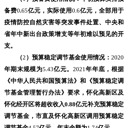
备费
0
.
65
亿元，实际使用
0.6
亿元，全部用于
疫情防控自然灾害等突发事件处置、中央和
省年中新出台政策增支等年初难以预见的开
支。
（
2
）预算稳定调节基金使用情况：
20
20
年期末规模为
5.43
亿元。
202
1
年年底，根据
《中华人民共和国预算法》和《预算稳定调
节基金管理暂行办法》要求，
怀化高新区及
怀化经开区
将
超收收入
0.88
亿元补充预算稳定
调节基金，
市直及怀化高新区
调用预算稳定
调节基金
4.57
亿元，年末余额为
1.74
亿元。