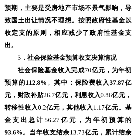
预期，主要是受房地产市场不景气影响，导
致国土出让情况不理想。按照政府性基金以
收定支的原则，相应减少了政府性基金支
出。
3
．社会保险基金预算收支决算情况
社会保险基金收入完成
70
亿元，
为年初
预算的
112.8%。
其中：保险费收入
37.87
亿
元，财政补贴
26.7
亿元，利息收入
0.86
亿元，
转移性收入
0.2
亿元，其他收入
1.17
亿元。基
金支出总计
56.27
亿元，
为年初预算的
93.6%。
当年收支结余
13.73
亿元，累计结余