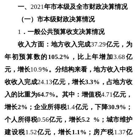
一、
202
1
年市本级及全市财政决算情况
（一）市本级财政决算情况
1
．一般公共预算收支决算情况
收入方面：地方收入完成
37.29
亿元
，为
年初预算数的
105.2%
，比上年增加
3.68
亿
元，增长
10.9
%。分结构来看，地方收入中税
收收入完成
24.13
亿元，增长
3.3
%，占地方收
入的比重为
64.7
%。其中：增值税
4.71
亿元，
增长
2
%；企业所得税
1.4
亿元，
下降
30.9
%；
个人所得税
0.56
亿元，
增长
5.2
%；城市维护
建设税
1.52
亿元，
增长
1.1
%；房产税
1.37
亿